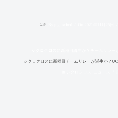
By
piginwired
On
2021年11月25日
シクロクロスに新種目誕生か？チームリレー
シクロクロスに新種目チームリレーが誕生か？UC
In
シクロクロス
,
ニュース