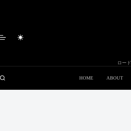
コ
ン
テ
ン
ツ
へ
ス
キ
ッ
プ
ロード
HOME
ABOUT