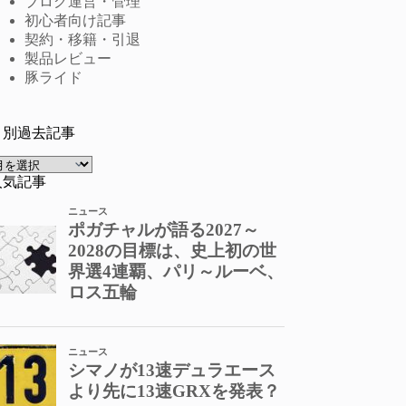
ブログ運営・管理
初心者向け記事
契約・移籍・引退
製品レビュー
豚ライド
月別過去記事
ア
ー
人気記事
カ
イ
ブ