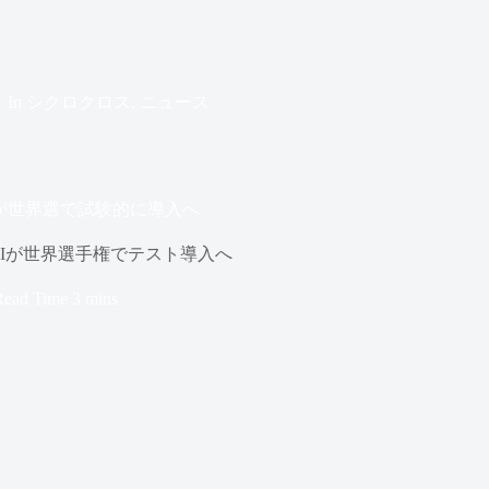
In
シクロクロス
,
ニュース
が世界選で試験的に導入へ
Iが世界選手権でテスト導入へ
Read Time
3 mins