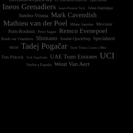
Ineos Grenadiers
Israel-Premier Tech
Julian Alaphilippe
Mark Cavendish
Jumbo-Visma
Mathieu van der Poel
Movistar
Milano Sanremo
Remco Evenepoel
Paris-Roubaix
Peter Sagan
Shimano
Specialized
Soudal-QuickStep
Ronde van Vlaanderen
Tadej Pogačar
Team Visma | Lease a Bike
SRAM
UCI
UAE Team Emirates
Tom Pidcock
Trek Segafredo
Wout Van Aert
Vuelta a España