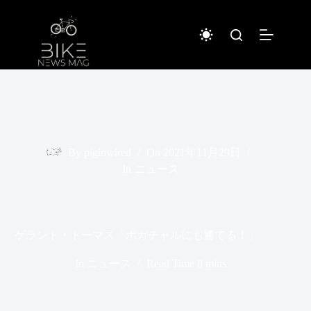
コ
ン
テ
ン
ツ
へ
ス
キ
ッ
プ
By
piginwired
On
2021年11月29日
In
ニュース
ゲラント・トーマス「ポガチャルにも勝てる！」
In
ニュース
Read Time
8 mins