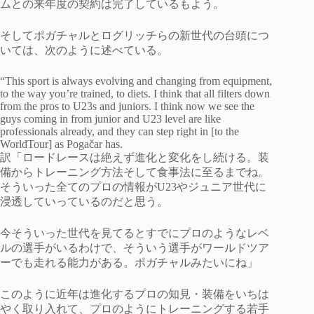
ムとの来年度の契約は完了しているもよう。
そしてポガチャルとログリッチらの新世代の台頭につ
いては、次のように述べている。
“This sport is always evolving and changing from equipment,
to the way you’re trained, to diets. I think that all filters down
from the pros to U23s and juniors. I think now we see the
guys coming in from junior and U23 level are like
professionals already, and they can step right in [to the
WorldTour] as Pogačar has.
訳「ロードレースは絶えず進化と変化をし続ける。装
備からトレーニング方法そして食事法に至るまでね。
そういった全てのプロの情報がU23やジュニア世代に
浸透していっているのだと思う。
今そういった世代を見てるとすでにプロのようなレベ
ルの選手がいるわけで、そういう選手がワールドツア
ーでも走れる能力がある。ポガチャルみたいにね」
このように近年は進化するプロの知見・装備をいちは
やく取り入れて、プロのようにトレーニングする若手