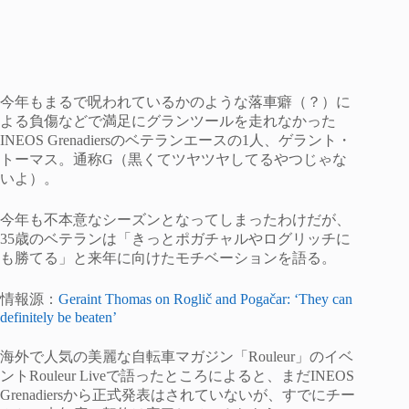
今年もまるで呪われているかのような落車癖（？）に
よる負傷などで満足にグランツールを走れなかった
INEOS Grenadiersのベテランエースの1人、ゲラント・
トーマス。通称G（黒くてツヤツヤしてるやつじゃな
いよ）。
今年も不本意なシーズンとなってしまったわけだが、
35歳のベテランは「きっとポガチャルやログリッチに
も勝てる」と来年に向けたモチベーションを語る。
情報源：
Geraint Thomas on Roglič and Pogačar: ‘They can
definitely be beaten’
海外で人気の美麗な自転車マガジン「Rouleur」のイベ
ントRouleur Liveで語ったところによると、まだINEOS
Grenadiersから正式発表はされていないが、すでにチー