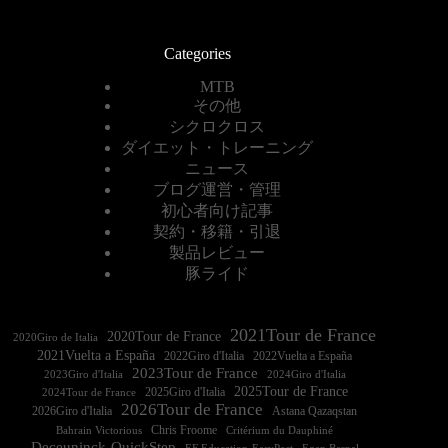
Categories
MTB
その他
シクロクロス
ダイエット・トレーニング
ニュース
ブログ運営・管理
初心者向け記事
契約・移籍・引退
製品レビュー
豚ライド
2021Tour de France
2020Tour de France
2020Giro de Italia
2021Vuelta a España
2022Vuelta a España
2023Tour de France
2023Giro d'Italia
2025Tour de France
2025Giro d'Italia
2024Tour de France
2026Tour de France
2026Giro d'Italia
Astana Qazaqstan
Chris Froome
Bahrain Victorious
Critérium du Dauphiné
Deceuninck-QuickStep
EF Education-EasyPost
Egan Bernal