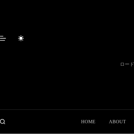
コ
ン
テ
ン
ツ
へ
ス
キ
ッ
プ
ロード
HOME
ABOUT