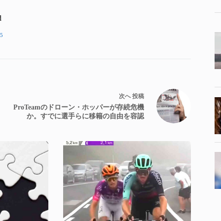
d
5
次へ
投稿
ProTeamのドローン・ホッパーが存続危機
か。すでに選手らに移籍の自由を容認