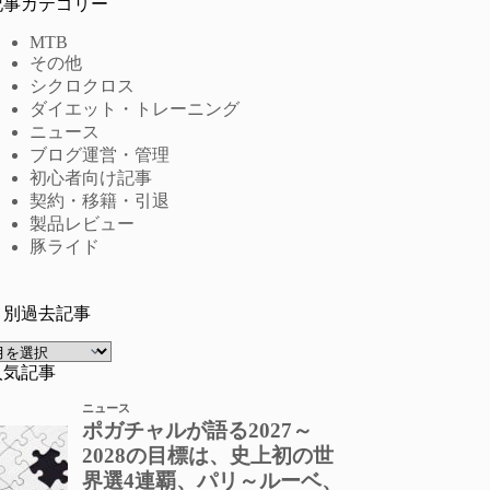
記事カテゴリー
MTB
その他
シクロクロス
ダイエット・トレーニング
ニュース
ブログ運営・管理
初心者向け記事
契約・移籍・引退
製品レビュー
豚ライド
月別過去記事
ア
ー
人気記事
カ
イ
ブ