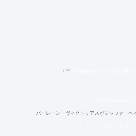
By
piginwired
On
2022年9
ジャック・ヘイグがバーレーン
バーレーン・ヴィクトリアスがジャック・ヘ
In
ニュース
Read Ti