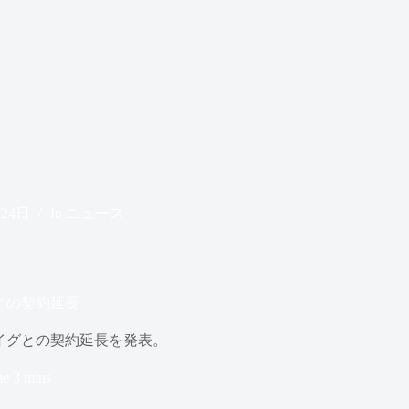
月24日
In
ニュース
との契約延長
イグとの契約延長を発表。
me
3 mins