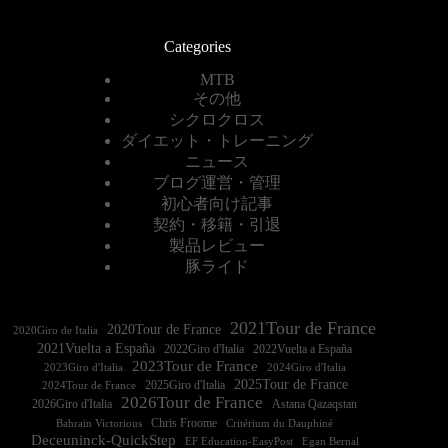
Categories
MTB
その他
シクロクロス
ダイエット・トレーニング
ニュース
ブログ運営・管理
初心者向け記事
契約・移籍・引退
製品レビュー
豚ライド
2021Tour de France
2020Tour de France
2020Giro de Italia
2021Vuelta a España
2022Vuelta a España
2023Tour de France
2023Giro d'Italia
2025Tour de France
2025Giro d'Italia
2024Tour de France
2026Tour de France
2026Giro d'Italia
Astana Qazaqstan
Chris Froome
Bahrain Victorious
Critérium du Dauphiné
Deceuninck-QuickStep
EF Education-EasyPost
Egan Bernal