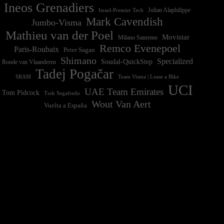
Ineos Grenadiers
Israel-Premier Tech
Julian Alaphilippe
Mark Cavendish
Jumbo-Visma
Mathieu van der Poel
Movistar
Milano Sanremo
Remco Evenepoel
Paris-Roubaix
Peter Sagan
Shimano
Specialized
Soudal-QuickStep
Ronde van Vlaanderen
Tadej Pogačar
Team Visma | Lease a Bike
SRAM
UCI
UAE Team Emirates
Tom Pidcock
Trek Segafredo
Wout Van Aert
Vuelta a España