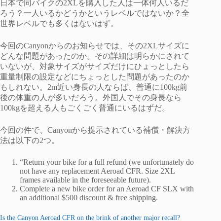
日本で同バイクの2XLを購入した人は一体何人いるだ
ろう？一人いるかどうかというレベルではないか？全
世界レベルでも多くはないはず。
今回のCanyonからのお知らせでは、その2XLサイズに
どんな問題があったのか。その詳細は明らかにされて
いないが、対象サイズがサイズだけにひょっとしたら
重量制限の設定などにちょっとした問題があったのか
もしれない。2m近い身長の人ならば、普通に100kg前
後の体重の人が多いだろう。外国人でその身長なら
100kgを超える人もごくごく普通にいるはずだ。
今回の件で、Canyonから提示されている補償・解決方
法は以下の2つ。
“Return your bike for a full refund (we unfortunately do
not have any replacement Aeroad CFR. Size 2XL
frames available in the foreseeable future).
Complete a new bike order for an Aeroad CF SLX with
an additional $500 discount & free shipping.
Is the Canyon Aeroad CFR on the brink of another major recall?