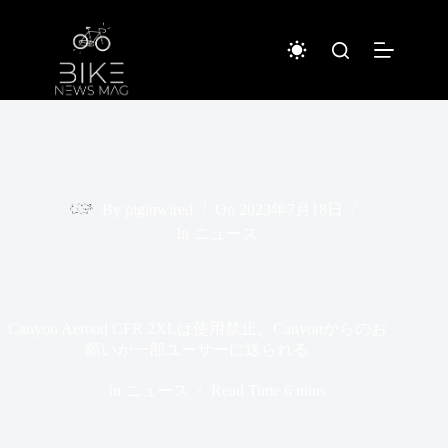
コ
ン
テ
ン
ツ
へ
ス
キ
ッ
プ
By
piginwired
On
2023年7月18日
In
ニュース
Canyon Aeroad CFR 2XLは使用禁止。Canyonからのお
願いが一部ユーザーに送られる
In
ニュース
Read Time
6 mins