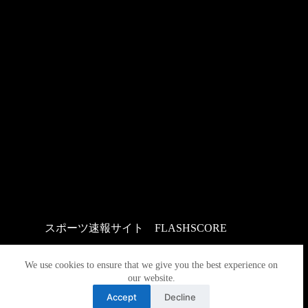
スポーツ速報サイト
：
FLASHSCORE
We use cookies to ensure that we give you the best experience on
our website.
Accept
Decline