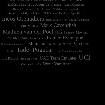
2025Tour de France
2025Giro d'Italia
2024Tour de France
2026Tour de France
2026Giro d'Italia
Astana Qazaqstan
Chris Froome
Bahrain Victorious
Critérium du Dauphiné
Deceuninck-QuickStep
EF Education-EasyPost
Egan Bernal
Ineos Grenadiers
Israel-Premier Tech
Julian Alaphilippe
Mark Cavendish
Jumbo-Visma
Mathieu van der Poel
Movistar
Milano Sanremo
Remco Evenepoel
Paris-Roubaix
Peter Sagan
Shimano
Specialized
Soudal-QuickStep
Ronde van Vlaanderen
Tadej Pogačar
Team Visma | Lease a Bike
SRAM
UCI
UAE Team Emirates
Tom Pidcock
Trek Segafredo
Wout Van Aert
Vuelta a España