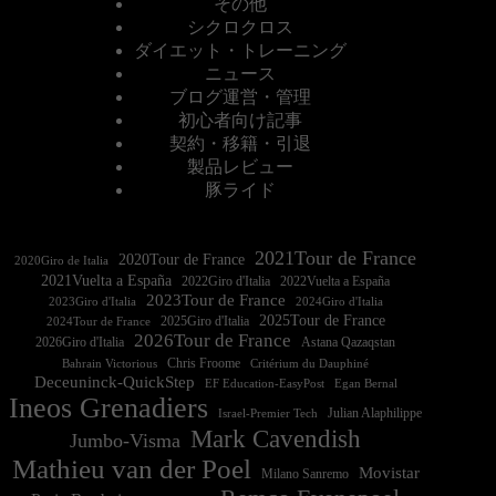
その他
シクロクロス
ダイエット・トレーニング
ニュース
ブログ運営・管理
初心者向け記事
契約・移籍・引退
製品レビュー
豚ライド
2021Tour de France
2020Tour de France
2020Giro de Italia
2021Vuelta a España
2022Vuelta a España
2023Tour de France
2023Giro d'Italia
2025Tour de France
2025Giro d'Italia
2024Tour de France
2026Tour de France
2026Giro d'Italia
Astana Qazaqstan
Chris Froome
Bahrain Victorious
Critérium du Dauphiné
Deceuninck-QuickStep
EF Education-EasyPost
Egan Bernal
Ineos Grenadiers
Israel-Premier Tech
Julian Alaphilippe
Mark Cavendish
Jumbo-Visma
Mathieu van der Poel
Movistar
Milano Sanremo