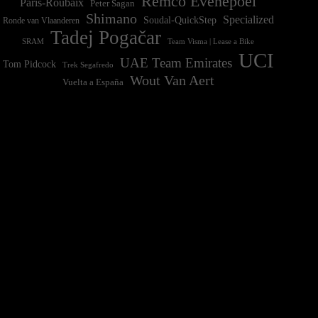
Remco Evenepoel
Paris-Roubaix
Peter Sagan
Shimano
Specialized
Soudal-QuickStep
Ronde van Vlaanderen
Tadej Pogačar
Team Visma | Lease a Bike
SRAM
UCI
UAE Team Emirates
Tom Pidcock
Trek Segafredo
Wout Van Aert
Vuelta a España