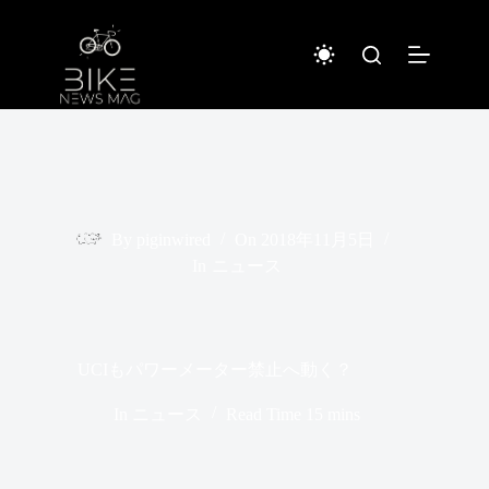
コ
ン
テ
ン
ツ
へ
ス
キ
ッ
プ
By
piginwired
On
2018年11月5日
In
ニュース
UCIもパワーメーター禁止へ動く？
In
ニュース
Read Time
15 mins