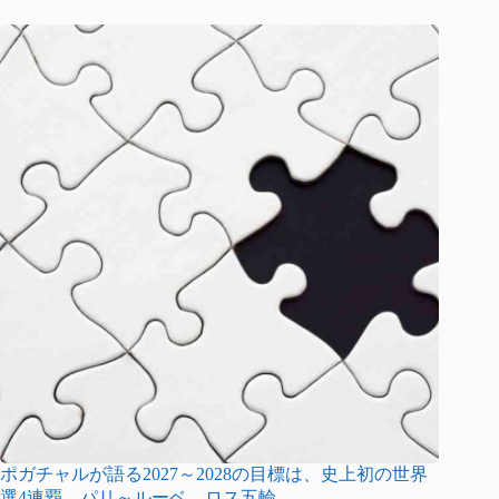
ポガチャルが語る2027～2028の目標は、史上初の世界
選4連覇、パリ～ルーベ、ロス五輪