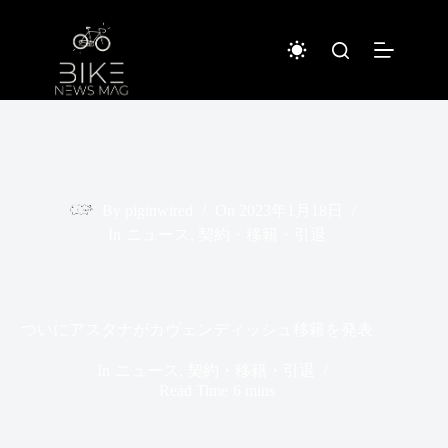
コ
ン
テ
ン
ツ
へ
ス
キ
ッ
プ
By
piginwired
On
2023年1月18日
In
ニュース
,
契約・移籍・引退
ついにアスタナがカヴェンディッシュ移籍を発表
In
ニュース
,
契約・移籍・引退
Read Time
6 mins