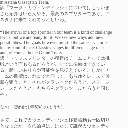
in Astana Qazaqstan Team.
訳「マーク・カヴェンディッシュについてはもういま
さら紹介はいらんやろ。最高のスプリターであり、ア
スタナに来てくれてうれしいわ」
“The arrival of a top sprinter in our team is a kind of challenge
for us, but we are ready for it. We see new ways and new
possibilities. The goals however are still the same – victories
in any kind of race: Classics, stages in different stage races
and, of course, in the Grand Tours.
訳「トップスプリンターの獲得はチームにとっては挑
戦という面もあるだろうが、すでに準備はできてい
る。新しいあり方や可能性を見据えている。しかしチ
ームの目標はこれまでと同じく、あらゆるレースで優
勝を狙うこと。それがクラシックだろうと、ステージ
レースだろうと、もちろんグランツールだろうと同じ
や」
なお、契約は1年契約のようだ。
さて、これでカヴェンディッシュ移籍騒動も一区切り
となったが、次の論点は、はたして誰がカヴェンディ