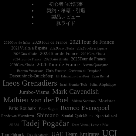
初心者向け記事
契約・移籍・引退
製品レビュー
豚ライド
2021Tour de France
2020Tour de France
2020Giro de Italia
2021Vuelta a España
2022Vuelta a España
2023Tour de France
2023Giro d'Italia
2025Tour de France
2025Giro d'Italia
2024Tour de France
2026Tour de France
2026Giro d'Italia
Astana Qazaqstan
Chris Froome
Bahrain Victorious
Critérium du Dauphiné
Deceuninck-QuickStep
EF Education-EasyPost
Egan Bernal
Ineos Grenadiers
Israel-Premier Tech
Julian Alaphilippe
Mark Cavendish
Jumbo-Visma
Mathieu van der Poel
Movistar
Milano Sanremo
Remco Evenepoel
Paris-Roubaix
Peter Sagan
Shimano
Specialized
Soudal-QuickStep
Ronde van Vlaanderen
Tadej Pogačar
Team Visma | Lease a Bike
SRAM
UCI
UAE Team Emirates
Tom Pidcock
Trek Segafredo