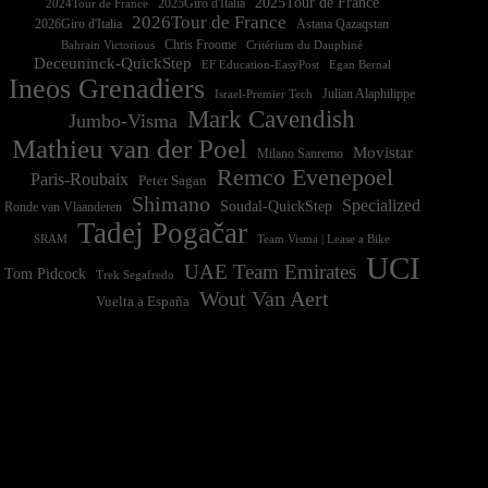
2025Tour de France
2025Giro d'Italia
2024Tour de France
2026Tour de France
2026Giro d'Italia
Astana Qazaqstan
Chris Froome
Bahrain Victorious
Critérium du Dauphiné
Deceuninck-QuickStep
EF Education-EasyPost
Egan Bernal
Ineos Grenadiers
Israel-Premier Tech
Julian Alaphilippe
Mark Cavendish
Jumbo-Visma
Mathieu van der Poel
Movistar
Milano Sanremo
Remco Evenepoel
Paris-Roubaix
Peter Sagan
Shimano
Specialized
Soudal-QuickStep
Ronde van Vlaanderen
Tadej Pogačar
Team Visma | Lease a Bike
SRAM
UCI
UAE Team Emirates
Tom Pidcock
Trek Segafredo
Wout Van Aert
Vuelta a España