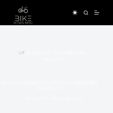
コ
ン
テ
ン
ツ
へ
ス
キ
ッ
プ
By
piginwired
On
2019年2月8日
In
ニュース
MavicやEnveを保有するアメアスポーツが第4四半期で
10%も売上UP！
In
ニュース
Read Time
7 mins