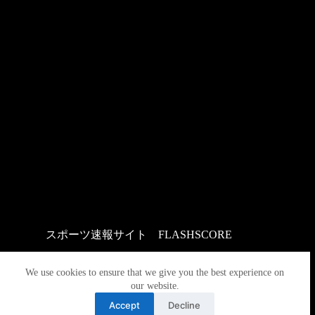
スポーツ速報サイト
：
FLASHSCORE
We use cookies to ensure that we give you the best experience on
our website.
Accept
Decline