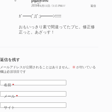
piginwired
2019年6月11日 / 3:15 PM////
返信
ｶﾞ━━(ﾟДﾟ;)━━━ﾝ!!!!!
おもいっきり素で間違ってたブヒ。修正修
正っと。あざっす！
返信を残す
メールアドレスが公開されることはありません。
※
が付いている
欄は必須項目です
名前
*
メール
*
サイト