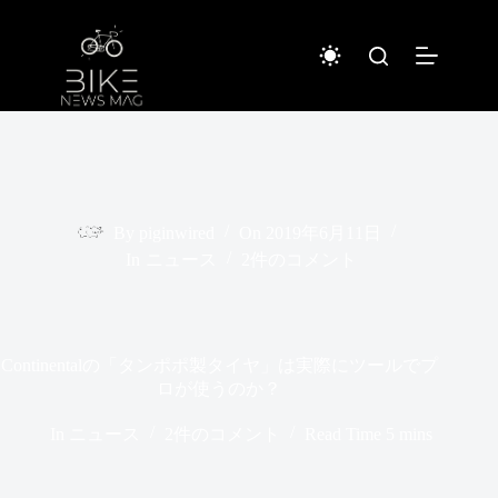
コ
ン
テ
ン
ツ
へ
ス
キ
ッ
プ
By
piginwired
On
2019年6月11日
In
ニュース
2件のコメント
Continentalの「タンポポ製タイヤ」は実際にツールでプ
ロが使うのか？
In
ニュース
2件のコメント
Read Time
5 mins