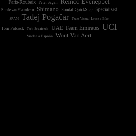
Remco Evenepoel
Paris-Roubaix
Peter Sagan
Shimano
Specialized
Soudal-QuickStep
Ronde van Vlaanderen
Tadej Pogačar
Team Visma | Lease a Bike
SRAM
UCI
UAE Team Emirates
Tom Pidcock
Trek Segafredo
Wout Van Aert
Vuelta a España