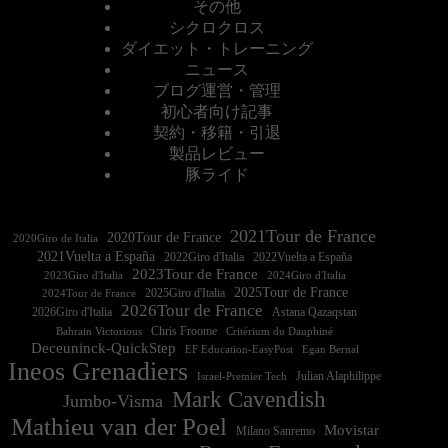
その他
シクロクロス
ダイエット・トレーニング
ニュース
ブログ運営・管理
初心者向け記事
契約・移籍・引退
製品レビュー
豚ライド
2021Tour de France
2020Tour de France
2020Giro de Italia
2021Vuelta a España
2022Vuelta a España
2023Tour de France
2023Giro d'Italia
2025Tour de France
2025Giro d'Italia
2024Tour de France
2026Tour de France
2026Giro d'Italia
Astana Qazaqstan
Chris Froome
Bahrain Victorious
Critérium du Dauphiné
Deceuninck-QuickStep
EF Education-EasyPost
Egan Bernal
Ineos Grenadiers
Israel-Premier Tech
Julian Alaphilippe
Mark Cavendish
Jumbo-Visma
Mathieu van der Poel
Movistar
Milano Sanremo