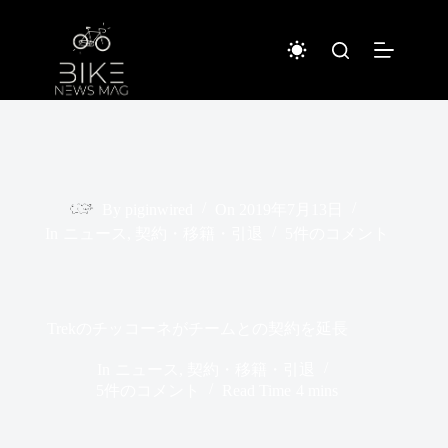
コ
ン
テ
ン
ツ
へ
ス
キ
ッ
プ
By
piginwired
On
2019年7月13日
In
ニュース
,
契約・移籍・引退
5件のコメント
Trekのチッコーネがチームとの契約を延長
In
ニュース
,
契約・移籍・引退
5件のコメント
Read Time
4 mins