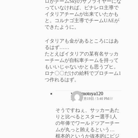
ロがチームSkyのサプライヤーにな
っていなければ、ピナレロ主導で
イタリアチームが出来ていたかも
と。コルナゴ主導でチームUAEが
できたように。
イタリアも金があるところにはあ
るはず……
たとえばイタリアの某有名サッカ
ーチームが自転車チームを持って
もいいじゃないかとも思うブヒ。
ロナ〇〇だけの給料でプロチーム1
つ作れるはず。
yoshimotoya120
2019年7月19日 / 5:40 PM////
そうですねぇ、サッカーあた
りと比べるとスター選手1人
の年俸でワールドツアーチー
ムが丸っと賄えるという…
根本的というか抜本的にビジ