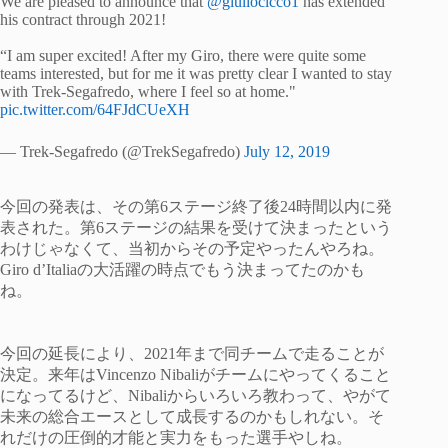
We are pleased to announce that
@giuliocicco1
has extended
his contract through 2021!
“I am super excited! After my Giro, there were quite some
teams interested, but for me it was pretty clear I wanted to stay
with Trek-Segafredo, where I feel so at home."
pic.twitter.com/64FJdCUeXH
— Trek-Segafredo (@TrekSegafredo)
July 12, 2019
今回の発表は、その第6ステージ終了後24時間以内に発
表された。第6ステージの結果を受けて決まったという
わけじゃなくて、当初からその予定やったんやろね。
Giro d’Italiaの大活躍の時点でもう決まってたのかも
ね。
今回の延長により、2021年まで同チームで走ることが
決定。来年はVincenzo Nibaliがチームにやってくること
になってるけど、Nibaliからいろいろ教わって、やがて
未来の総合エースとして成長するのかもしれない。そ
れだけの圧倒的才能と実力をもった選手やしね。