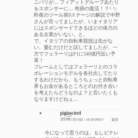
ニバリが… フィアットグループあたり
をスポンサーに… 奇跡の復活！？^ ^;
昨夜のツール第9ステージの解説で中野
さんが言ってましたが、いまイタリア
にはスポンサードできるほどの体力の
ある企業がいない、と。
で、イタリアの自転車競技は先がな
い、萎むだけだと話してましたが、一
方でフェラーリはF1に540億円近い予
算！
フレームとしてはフェラーリとのコラ
ボレーションモデルを各社出してたり
するわけだから、もうちょっと自転車
界もお金があるところとのお付き合い
を考えたらどうなのよ？と言いたくも
なりますけどねぇ…
piginwired
2019年7月16日 / 10:58 PM////
返信
今になって思うのは、もしピナレ