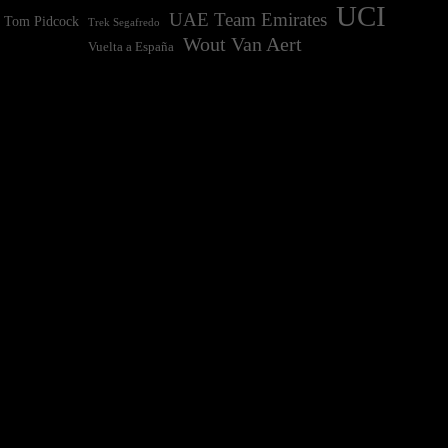
UCI
UAE Team Emirates
Tom Pidcock
Trek Segafredo
Wout Van Aert
Vuelta a España