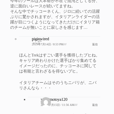
今年のツールは大本命が不在で混沌としてる分、
逆に面白いレースが続いてますね。
そんな中でチッコーネくん、ジロに続いての活躍
ぶりに驚かされますが、イタリアンライダーの活
躍が目につくようになってきただけにイタリア籍
のチームが無いことに寂しさを感じます…
piginwired
2019年7月14日 / 8:53 PM////
返信
ほんとTrekはすごい選手を獲得したブヒね。
キャリア終わりかけた選手ばかり集めてる
イメージだったのに、チッコーネに関して
は有能と言わざるを得ないブヒ。
イタリアチームはそのうちニバリが、ニバ
リさんなら・・・
yoshimotoya120
2019年7月15日 / 11:56 AM////
返信