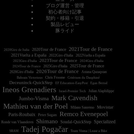
ブログ運営・管理
初心者向け記事
契約・移籍・引退
製品レビュー
豚ライド
2021Tour de France
2020Tour de France
2020Giro de Italia
2021Vuelta a España
2022Vuelta a España
2023Tour de France
2023Giro d'Italia
2025Tour de France
2025Giro d'Italia
2024Tour de France
2026Tour de France
2026Giro d'Italia
Astana Qazaqstan
Chris Froome
Bahrain Victorious
Critérium du Dauphiné
Deceuninck-QuickStep
EF Education-EasyPost
Egan Bernal
Ineos Grenadiers
Israel-Premier Tech
Julian Alaphilippe
Mark Cavendish
Jumbo-Visma
Mathieu van der Poel
Movistar
Milano Sanremo
Remco Evenepoel
Paris-Roubaix
Peter Sagan
Shimano
Specialized
Soudal-QuickStep
Ronde van Vlaanderen
Tadej Pogačar
Team Visma | Lease a Bike
SRAM