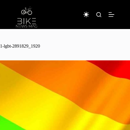
コ
ン
テ
ン
ツ
へ
ス
キ
1-lgbt-2891829_1920
ッ
プ