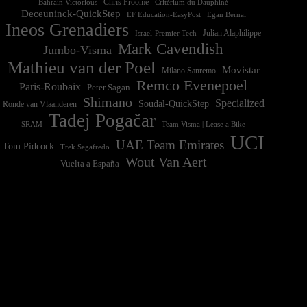
Chris Froome
Bahrain Victorious
Critérium du Dauphiné
Deceuninck-QuickStep
EF Education-EasyPost
Egan Bernal
Ineos Grenadiers
Israel-Premier Tech
Julian Alaphilippe
Mark Cavendish
Jumbo-Visma
Mathieu van der Poel
Movistar
Milano Sanremo
Remco Evenepoel
Paris-Roubaix
Peter Sagan
Shimano
Specialized
Soudal-QuickStep
Ronde van Vlaanderen
Tadej Pogačar
Team Visma | Lease a Bike
SRAM
UCI
UAE Team Emirates
Tom Pidcock
Trek Segafredo
Wout Van Aert
Vuelta a España