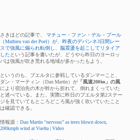
さきほどの記事で、
マチュー・ファン・デル・プール
（Mathieu van der Poel）が、昨夜のデパンネ3日間レー
スで強風に煽られ転倒し、脳震盪を起こしてリタイア
した
という記事を書いたが、どうやら昨日のヨーロッ
パは強風が吹き荒れる地域が多かったもよう。
というのも、ブエルタに参戦しているダンマーこと、
ダン・マーティン（Dan Martin）が
「風速200㎞」の風
により宿泊先の木が幹から折れて、倒れまくっていた
と述べている。また、実際に昨日のブエルタ第2ステー
ジを見ていてもところどころ風が強く吹いていたこと
は確認できる。
情報源：
Dan Martin “nervous” as trees blown down,
200kmph wind at Vuelta | Video