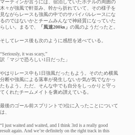
マーティンが言うには、宿泊していたホテルの周囲の
木々が強風で軒並み、幹から折れていて、その様子を
見ながらレースも強風の中でのサバイバルレースにな
るのではないかとチームみんなで神経質になっていた
らしい。まるで、
「風速200㎞」
の風のようだったと。
そしてレース後も次のように感想を述べている。
“Seriously, it was scary,”
訳「マジで恐ろしい1日だった」
やはりレース中も1日強風だったもよう。そのため横風
分断や強風による落車が発生しないか気が気でなかっ
たもよう。ただ、そんな中でも自分をしっかりと守っ
てくれたチームメイトを褒め讃えている。
最後のゴール前スプリントで3位に入ったことについて
は、
“I just waited and waited, and I think 3rd is a really good
result again. And we’re definitely on the right track in this