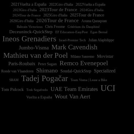
2021Vuelta a España
2022Vuelta a España
2023Tour de France
2023Giro d'Italia
2025Tour de France
2025Giro d'Italia
2024Tour de France
2026Tour de France
2026Giro d'Italia
Astana Qazaqstan
Chris Froome
Bahrain Victorious
Critérium du Dauphiné
Deceuninck-QuickStep
EF Education-EasyPost
Egan Bernal
Ineos Grenadiers
Israel-Premier Tech
Julian Alaphilippe
Mark Cavendish
Jumbo-Visma
Mathieu van der Poel
Movistar
Milano Sanremo
Remco Evenepoel
Paris-Roubaix
Peter Sagan
Shimano
Specialized
Soudal-QuickStep
Ronde van Vlaanderen
Tadej Pogačar
Team Visma | Lease a Bike
SRAM
UCI
UAE Team Emirates
Tom Pidcock
Trek Segafredo
Wout Van Aert
Vuelta a España