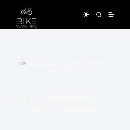
コ
ン
テ
ン
ツ
へ
ス
キ
ッ
プ
By
piginwired
On
2020年10月22日
In
ニュース
ダン・マーティン「風速200キロの風でビビった」
In
ニュース
Read Time
5 mins