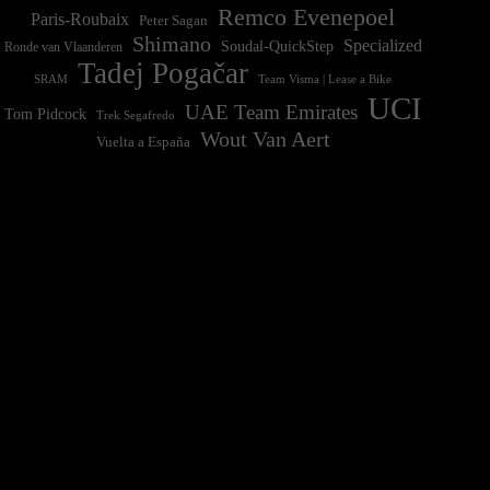
Remco Evenepoel
Paris-Roubaix
Peter Sagan
Shimano
Specialized
Soudal-QuickStep
Ronde van Vlaanderen
Tadej Pogačar
Team Visma | Lease a Bike
SRAM
UCI
UAE Team Emirates
Tom Pidcock
Trek Segafredo
Wout Van Aert
Vuelta a España