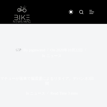
コ
ン
テ
ン
ツ
へ
ス
キ
ッ
プ
By
piginwired
On
2020年10月22日
In
ニュース
マチューが落車で脳震盪によるリタイア。デパンネ3日
間
In
ニュース
Read Time
3 mins