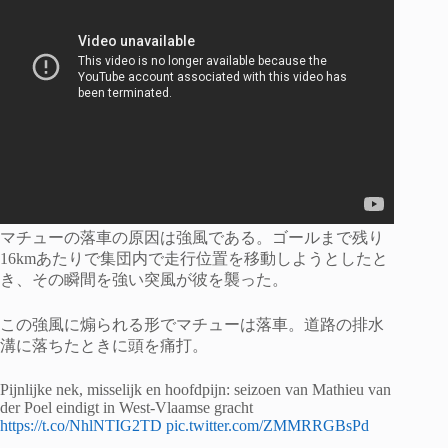
マチューの落車の原因は強風である。ゴールまで残り
16kmあたりで集団内で走行位置を移動しようとしたと
き、その瞬間を強い突風が彼を襲った。
この強風に煽られる形でマチューは落車。道路の排水
溝に落ちたときに頭を痛打。
Pijnlijke nek, misselijk en hoofdpijn: seizoen van Mathieu van
der Poel eindigt in West-Vlaamse gracht
https://t.co/NhlNTIG2TD
pic.twitter.com/ZMMRRGBsPd