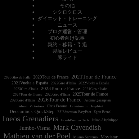
その他
シクロクロス
ダイエット・トレーニング
ニュース
ブログ運営・管理
初心者向け記事
契約・移籍・引退
製品レビュー
豚ライド
2021Tour de France
2020Tour de France
2020Giro de Italia
2021Vuelta a España
2022Vuelta a España
2023Tour de France
2023Giro d'Italia
2025Tour de France
2025Giro d'Italia
2024Tour de France
2026Tour de France
2026Giro d'Italia
Astana Qazaqstan
Chris Froome
Bahrain Victorious
Critérium du Dauphiné
Deceuninck-QuickStep
EF Education-EasyPost
Egan Bernal
Ineos Grenadiers
Israel-Premier Tech
Julian Alaphilippe
Mark Cavendish
Jumbo-Visma
Mathieu van der Poel
Movistar
Milano Sanremo