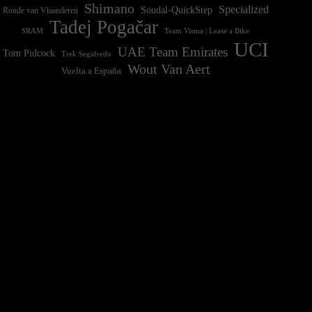
Shimano
Specialized
Soudal-QuickStep
Ronde van Vlaanderen
Tadej Pogačar
Team Visma | Lease a Bike
SRAM
UCI
UAE Team Emirates
Tom Pidcock
Trek Segafredo
Wout Van Aert
Vuelta a España