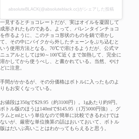
absoluteBLACK(@absoluteblack.cc)がシェアした投稿
一見するとチョコレートだが、実はオイルを凝固して
成形されたものである。よって、バレンタインチョコ
を作るように、このチョコ形状のものを鍋で溶かし
て、その中にバイクから外したチェーンをぶち込むと
いう使用方法となる。70℃で溶けるようだが、公式マ
ニュアルとしては90～100℃近くまで加熱して、完全に
溶かしてから使うべし、と書かれている。当然、やけ
どに注意。
手間がかかるが、その分価格はボトルに入ったものよ
りもお安くなっている。
お値段は350gで$29.95（約3100円）。1gあたり約9円。
ボトル版のほうは140mlで$145.95（1万5000円強）。グ
ラムとmlという単位なので簡単に比較できるわけでは
ないが、厳密な単位換算の話はおいておいて、ボトル
版はだいぶ高いことはわかってもらえると思う。