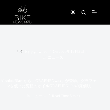
コ
ン
テ
ン
ツ
へ
ス
キ
ッ
プ
By
piginwired
On
2020年12月2日
In
ニュース
AbsoluteBlackから「GRAPHENwax」が登場。グラフェ
ンを使った究極のオイルGRAPHENlubeの廉価版
In
ニュース
Read Time
5 mins