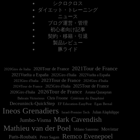
シクロクロス
ダイエット・トレーニング
ニュース
ブログ運営・管理
初心者向け記事
契約・移籍・引退
製品レビュー
豚ライド
2021Tour de France
2020Tour de France
2020Giro de Italia
2021Vuelta a España
2022Vuelta a España
2023Tour de France
2023Giro d'Italia
2025Tour de France
2025Giro d'Italia
2024Tour de France
2026Tour de France
2026Giro d'Italia
Astana Qazaqstan
Chris Froome
Bahrain Victorious
Critérium du Dauphiné
Deceuninck-QuickStep
EF Education-EasyPost
Egan Bernal
Ineos Grenadiers
Israel-Premier Tech
Julian Alaphilippe
Mark Cavendish
Jumbo-Visma
Mathieu van der Poel
Movistar
Milano Sanremo
Remco Evenepoel
Paris-Roubaix
Peter Sagan