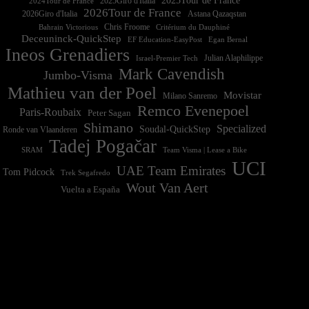
2025Tour de France
2025Giro d'Italia
2024Tour de France
2026Tour de France
2026Giro d'Italia
Astana Qazaqstan
Chris Froome
Bahrain Victorious
Critérium du Dauphiné
Deceuninck-QuickStep
EF Education-EasyPost
Egan Bernal
Ineos Grenadiers
Israel-Premier Tech
Julian Alaphilippe
Mark Cavendish
Jumbo-Visma
Mathieu van der Poel
Movistar
Milano Sanremo
Remco Evenepoel
Paris-Roubaix
Peter Sagan
Shimano
Specialized
Soudal-QuickStep
Ronde van Vlaanderen
Tadej Pogačar
Team Visma | Lease a Bike
SRAM
UCI
UAE Team Emirates
Tom Pidcock
Trek Segafredo
Wout Van Aert
Vuelta a España