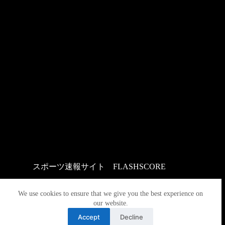
スポーツ速報サイト
：
FLASHSCORE
We use cookies to ensure that we give you the best experience on
our website.
Accept
Decline