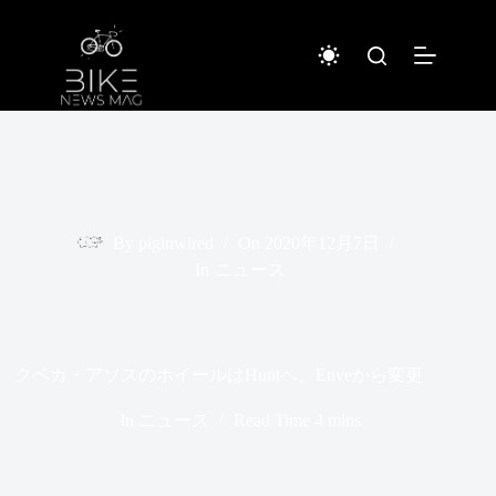
コ
ン
テ
ン
ツ
へ
ス
キ
ッ
プ
By
piginwired
On
2020年12月7日
In
ニュース
クベカ・アソスのホイールはHuntへ。Enveから変更
In
ニュース
Read Time
4 mins