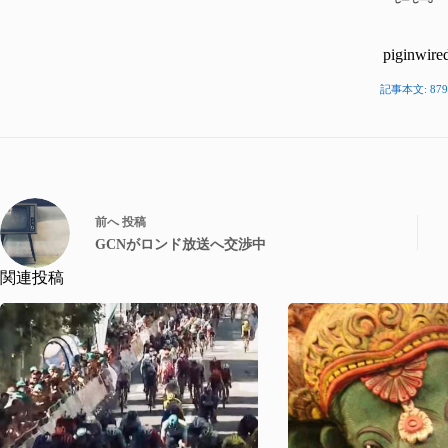
piginwire
記事本文: 879
前へ
投稿
GCNがロンド放送へ交渉中
関連投稿