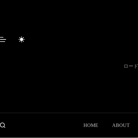
コ
ン
テ
ン
ツ
へ
ス
キ
ッ
プ
ロード
HOME
ABOUT