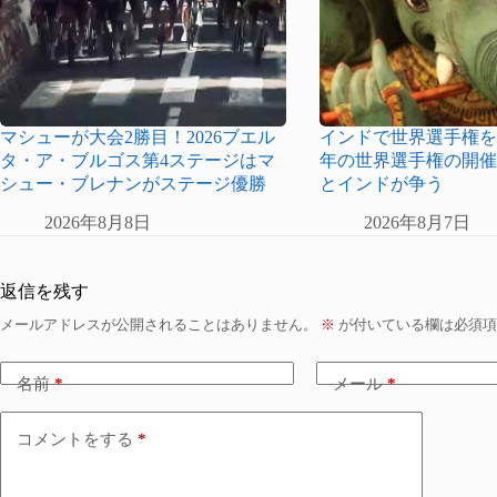
マシューが大会2勝目！2026ブエル
インドで世界選手権を開
タ・ア・ブルゴス第4ステージはマ
年の世界選手権の開
シュー・ブレナンがステージ優勝
とインドが争う
2026年8月8日
2026年8月7日
返信を残す
メールアドレスが公開されることはありません。
※
が付いている欄は必須項
名前
*
メール
*
コメントをする
*