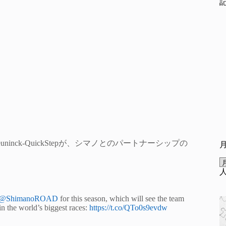
nck-QuickStepが、シマノとのパートナーシップの
@ShimanoROAD
for this season, which will see the team
 the world’s biggest races:
https://t.co/QTo0s9evdw