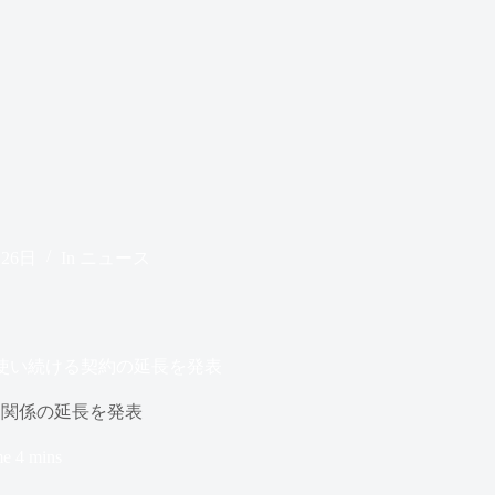
月26日
In
ニュース
エースを使い続ける契約の延長を発表
との協力関係の延長を発表
me
4 mins