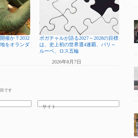
催か？2032
ポガチャルが語る2027～2028の目標
催地をオランダ
は、史上初の世界選4連覇、パリ～
ルーベ、ロス五輪
2026年8月7日
目です
サイト