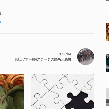
d
6
次へ
投稿
UAEツアー第6ステージの結果と感想