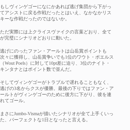
もしヴィンゲゴーになにかあれば逃げ集団から下がっ
てアシストに戻る作戦だったとはいえ、なかなかリス
キーな作戦だったのではないか。
ただ実際には上クライスヴァイクの言葉どおり、全て
が完璧にシナリオどおりに動いた。
逃げにのったファン・アールトは山岳賞ポイントも
次々に獲得し、山岳賞争いでも1位のワウト・ポエルス
（Wout Poels）に対して10pt差に迫り、3位のナイト・
キンタナとはポイント数で並んだ。
そしてヴィンゲゴーがトラブルで遅れることもなく、
逃げの3名からクスが優勝。最後の下りではファン・ア
ールトがヴィンゲゴーのために後方に下がり、彼を連
れてゴール。
まさにJumbo-Vismaが描いたシナリオが全て上手くいっ
た、パーフェクトな1日となったと言える。