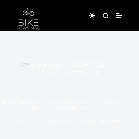
コ
ン
テ
ン
ツ
へ
ス
キ
ッ
プ
By
piginwired
On
2021年7月12日
In
ニュース
6件のコメント
Jumbo-Vismaのギャンブル？2021ツール・ド・フランス
の第15ステージの作戦について
In
ニュース
6件のコメント
Read Time
8 mins