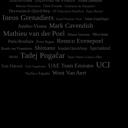
2026Tour de France
2026Giro d'Italia
Astana Qazaqstan
Chris Froome
Bahrain Victorious
Critérium du Dauphiné
Deceuninck-QuickStep
EF Education-EasyPost
Egan Bernal
Ineos Grenadiers
Israel-Premier Tech
Julian Alaphilippe
Mark Cavendish
Jumbo-Visma
Mathieu van der Poel
Movistar
Milano Sanremo
Remco Evenepoel
Paris-Roubaix
Peter Sagan
Shimano
Specialized
Soudal-QuickStep
Ronde van Vlaanderen
Tadej Pogačar
Team Visma | Lease a Bike
SRAM
UCI
UAE Team Emirates
Tom Pidcock
Trek Segafredo
Wout Van Aert
Vuelta a España