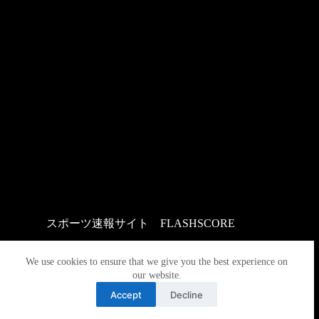
スポーツ速報サイト
：
FLASHSCORE
We use cookies to ensure that we give you the best experience on
our website.
Accept
Decline
Copyright © 2026