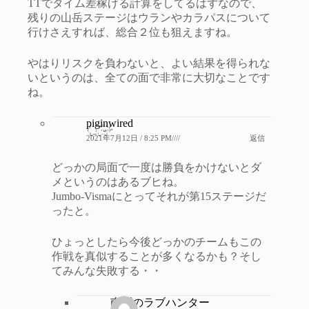
TTでタイム差稼げる計算をしてるはずなので、
残りの山岳ステージはウランやカラパスについて
行けさえすれば、総合２位も狙えますね。
やはりリスクを負わないと、よい結果を得られな
いというのは、全ての面で非常に大切なことです
ね。
piginwired
2021年7月12日 / 8:25 PM////
返信
どっかの局面で一度は勝負をかけないとダ
メというのはあるブヒね。
Jumbo-Vismaにとってそれが第15ステージだ
ったと。
ひょっとしたら今後どっかのチームもこの
作戦を真似することが多くなるかも？そし
てみんな失敗する・・
南区のラブハンター