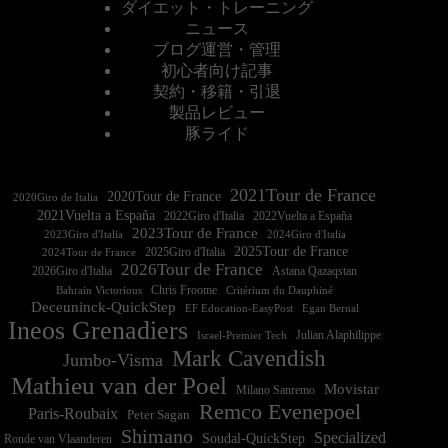
ダイエット・トレーニング
ニュース
ブログ運営・管理
初心者向け記事
契約・移籍・引退
製品レビュー
豚ライド
2021Tour de France
2020Tour de France
2020Giro de Italia
2021Vuelta a España
2022Vuelta a España
2023Tour de France
2023Giro d'Italia
2025Tour de France
2025Giro d'Italia
2024Tour de France
2026Tour de France
2026Giro d'Italia
Astana Qazaqstan
Chris Froome
Bahrain Victorious
Critérium du Dauphiné
Deceuninck-QuickStep
EF Education-EasyPost
Egan Bernal
Ineos Grenadiers
Israel-Premier Tech
Julian Alaphilippe
Mark Cavendish
Jumbo-Visma
Mathieu van der Poel
Movistar
Milano Sanremo
Remco Evenepoel
Paris-Roubaix
Peter Sagan
Shimano
Specialized
Soudal-QuickStep
Ronde van Vlaanderen