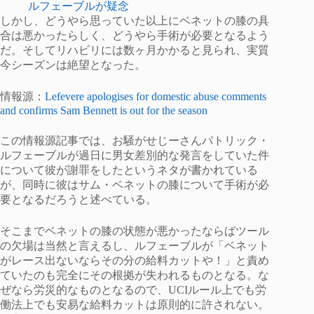
ルフェーブルが疑念
しかし、どうやら思っていた以上にベネットの膝の具
合は悪かったらしく、どうやら手術が必要となるよう
だ。そしてリハビリには数ヶ月かかると見られ、実質
今シーズンは絶望となった。
情報源：
Lefevere apologises for domestic abuse comments
and confirms Sam Bennett is out for the season
この情報源記事では、お騒がせじーさんパトリック・
ルフェーブルが過日に男女差別的な発言をしていた件
について彼が謝罪をしたというネタが書かれている
が、同時に彼はサム・ベネットの膝について手術が必
要となるだろうと述べている。
そこまでベネットの膝の状態が悪かったならばツール
の欠場は当然と言えるし、ルフェーブルが「ベネット
がレース出ないならその分の給料カットや！」と責め
ていたのも完全にその根拠が失われるものとなる。な
ぜなら労災的なものとなるので、UCIルール上でも労
働法上でも安易な給料カットは原則的に許されない。