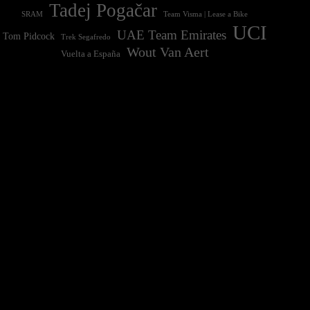
Tadej Pogačar
Team Visma | Lease a Bike
SRAM
UCI
UAE Team Emirates
Tom Pidcock
Trek Segafredo
Wout Van Aert
Vuelta a España