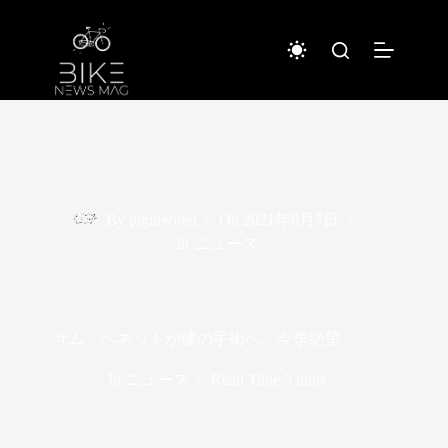
コ
ン
テ
ン
ツ
へ
ス
キ
ッ
プ
By
piginwired
On
2021年8月7日
In
ニュース
サム・ベネットが膝の手術へ、今季絶望
In
ニュース
Read Time
5 mins