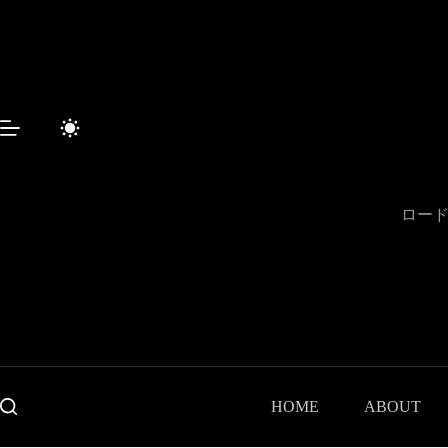
コ
ン
テ
ン
ツ
へ
ス
キ
ッ
プ
ロード
HOME
ABOUT