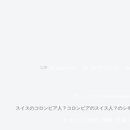
By
piginwired
On
2021年8月16日
In
シモン・ペローがTrek-Segafr
スイスのコロンビア人？コロンビアのスイス人？のシモン・ペロ
In
ニュース
,
契約・移籍・引退