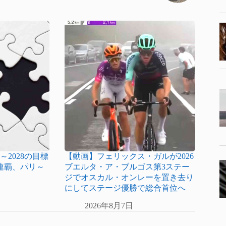
～2028の目標
【動画】フェリックス・ガルが2026
連覇、パリ～
ブエルタ・ア・ブルゴス第3ステー
ジでオスカル・オンレーを置き去り
にしてステージ優勝で総合首位へ
2026年8月7日