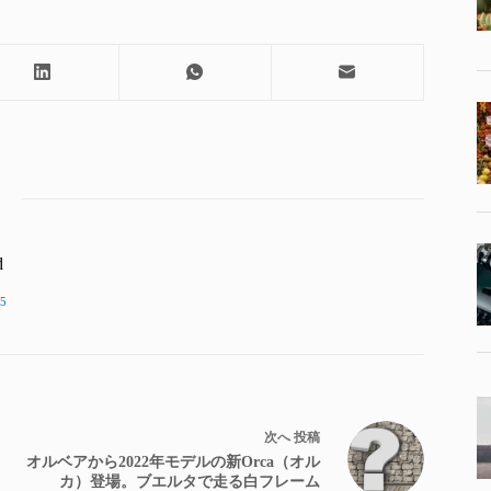
d
5
次へ
投稿
オルベアから2022年モデルの新Orca（オル
カ）登場。ブエルタで走る白フレーム