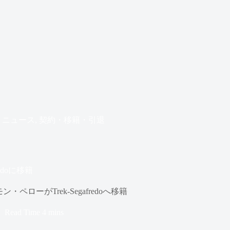
ニュース
,
契約・移籍・引退
edoに移籍
ーがTrek-Segafredoへ移籍
Read Time
4 mins