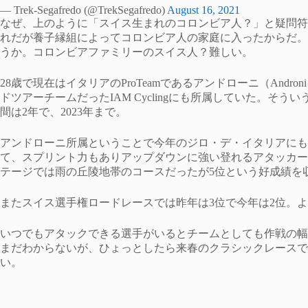
— Trek-Segafredo (@TrekSegafredo)
August 16, 2021
なぜ、上のように「スイス生まれのコロンビア人？」と疑問符
れだが養子縁組によってコロンビア人の家庭に入ったからだ。
うか。コロンビアファミリーのスイス人？難しい。
28歳で現在はイタリアのProTeamであるアンドローニ（Androni G
ドツアーチームだったIAM Cyclingにも所属していた。そ
間は2年で、2023年まで。
アンドローニ所属ということで今年のジロ・デ・イタリアにも
て、スプリント力もありアップダウンに強い登れるアタッカー
テージでは雨の丘陵地帯のコースだったが5位という好成績を
またスイス選手権ロードレースでは昨年は3位で今年は2位。よ
いつでもアタックできる選手がいるとチームとしても作戦の幅
まだわからないが、ひょっとしたら来春のクラシックレースで
い。