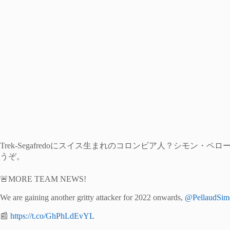
Trek-Segafredoにスイス生まれのコロンビア人？シモン・ペロー
うぞ。
🚨MORE TEAM NEWS!
We are gaining another gritty attacker for 2022 onwards,
@PellaudSim
📰
https://t.co/GhPhLdEvYL