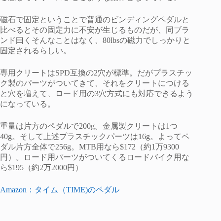
磁石で固定ということで普通のビンディングペダルと
比べるとその固定力に不安が生じるものだが、同ブラ
ンド曰くそんなことはなく、80lbsの磁力でしっかりと
固定されるらしい。
専用クリートはSPD互換の2穴が標準。だがプラスチッ
ク製のパーツがついてきて、それをクリートにつける
と穴を増えて、ロード用の3穴方式にも対応できるよう
になっている。
重量は片方のペダルで200g。金属製クリートは1つ
40g。そして上述プラスチックパーツは16g。よってペ
ダル片方全体で256g。MTB用なら$172（約1万9300
円）。ロード用パーツがついてくるロードバイク用な
ら$195（約2万2000円）
Amazon：タイム（TIME)のペダル