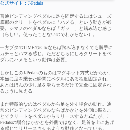
公式サイト：J-Pedals
普通ビンディングペダルに足を固定するにはシューズ
底部のクリートをペダルに「ハメる」という動きが必
要。シマノのペダルならば「ガッ！」と踏み込む感じ
（らしい。使ったことないのでわからない）。
一方ブタのTIMEのiClicならば踏み込まなくても勝手に
カチっとハマる感じ。ただどちらにしろクリートをペ
ダルにハメるという動作は必要。
しかしこのJ-Pedalsのものはマグネット方式だからか、
本当に足を乗せた瞬間にペダルにある程度固定され、
あとはほんの少し足を滑らせるだけで完全に固定され
るように見える。
また特徴的なのはペダルから足を外す場合の動作。通
常のビンディングペダルならばかかとを外側に振るこ
とでクリートをペダルからリリースする方式だが、J-
Pedalsの場合はかかとを外側ではなく、足首を上にあげ
る感じでリリースさせるような動作となっている。