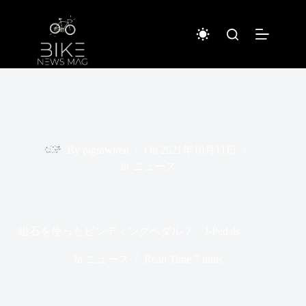
コ
ン
テ
ン
ツ
へ
ス
キ
ッ
プ
By
piginwired
On
2021年10月11日
In
ニュース
磁石を使ったビンディングペダル？「J-Pedals」
In
ニュース
Read Time
7 mins