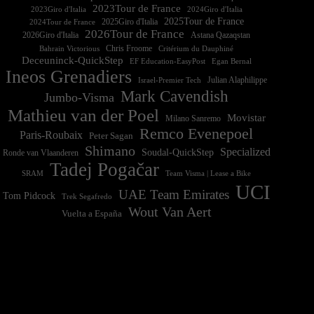
2023Tour de France
2023Giro d'Italia
2025Tour de France
2025Giro d'Italia
2024Tour de France
2026Tour de France
2026Giro d'Italia
Astana Qazaqstan
Chris Froome
Bahrain Victorious
Critérium du Dauphiné
Deceuninck-QuickStep
EF Education-EasyPost
Egan Bernal
Ineos Grenadiers
Israel-Premier Tech
Julian Alaphilippe
Mark Cavendish
Jumbo-Visma
Mathieu van der Poel
Movistar
Milano Sanremo
Remco Evenepoel
Paris-Roubaix
Peter Sagan
Shimano
Specialized
Soudal-QuickStep
Ronde van Vlaanderen
Tadej Pogačar
Team Visma | Lease a Bike
SRAM
UCI
UAE Team Emirates
Tom Pidcock
Trek Segafredo
Wout Van Aert
Vuelta a España