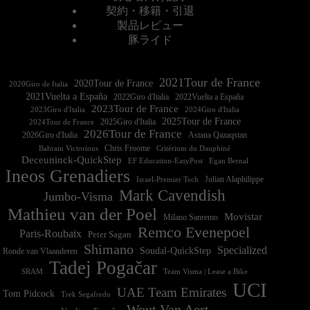
契約・移籍・引退
製品レビュー
豚ライド
2021Tour de France
2020Tour de France
2020Giro de Italia
2021Vuelta a España
2022Vuelta a España
2023Tour de France
2023Giro d'Italia
2025Tour de France
2025Giro d'Italia
2024Tour de France
2026Tour de France
2026Giro d'Italia
Astana Qazaqstan
Chris Froome
Bahrain Victorious
Critérium du Dauphiné
Deceuninck-QuickStep
EF Education-EasyPost
Egan Bernal
Ineos Grenadiers
Israel-Premier Tech
Julian Alaphilippe
Mark Cavendish
Jumbo-Visma
Mathieu van der Poel
Movistar
Milano Sanremo
Remco Evenepoel
Paris-Roubaix
Peter Sagan
Shimano
Specialized
Soudal-QuickStep
Ronde van Vlaanderen
Tadej Pogačar
Team Visma | Lease a Bike
SRAM
UCI
UAE Team Emirates
Tom Pidcock
Trek Segafredo
Wout Van Aert