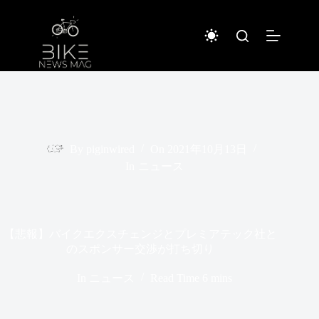
コ
ン
テ
ン
ツ
へ
ス
キ
ッ
プ
By
piginwired
On
2021年10月13日
In
ニュース
【悲報】バイクエクスチェンジとプレミアテック社と
のスポンサー交渉が打ち切り
In
ニュース
Read Time
6 mins