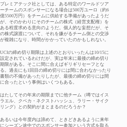
プレミアテック社としては、ある特定のワールドツア
ーチームのスポンサーになる場合は500万ユーロ（約6
億5500万円）をチームに供給する準備があったようだ
が、そのかわりにそのチームの株式（経営支配権）を
ある程度求める意向のようだ。個人的な妄想だが、そ
の株式譲渡について、それを嫌がるチーム側との交渉
が複雑になり、時間がかかっていたのかもしれない。
UCIの締め切り期限は上述のとおりいったんは10/15に
設定されているわけだが、実は年末に最後の締め切り
期限がある。そこに間に合えばギリギリセーフとな
る。過去にも1回目の締め切りには間に合わなかったり
書類の不備があったりしたが、最後の締め切りには間
に合ったという事例はいくつもある。
はたしてその年末の期限までに他チーム（噂ではイス
ラエル、クベカ・ネクストハッシュ、ラリー・サイク
リング）との契約がまとまるのだろうか？
あるいは今年度内は諦めて、ときどきあるように来年
にシーズン途中でのスポンサー参加という方式を取る