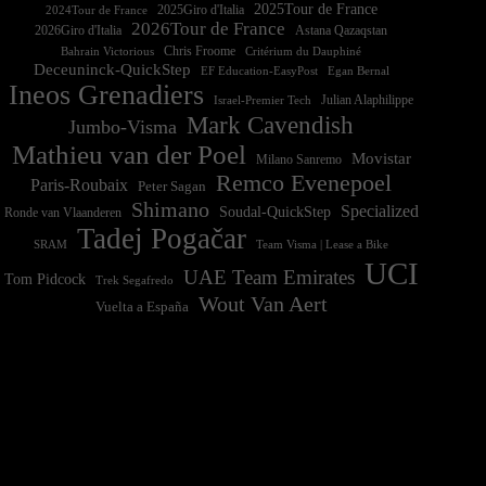
2025Tour de France
2025Giro d'Italia
2024Tour de France
2026Tour de France
2026Giro d'Italia
Astana Qazaqstan
Chris Froome
Bahrain Victorious
Critérium du Dauphiné
Deceuninck-QuickStep
EF Education-EasyPost
Egan Bernal
Ineos Grenadiers
Israel-Premier Tech
Julian Alaphilippe
Mark Cavendish
Jumbo-Visma
Mathieu van der Poel
Movistar
Milano Sanremo
Remco Evenepoel
Paris-Roubaix
Peter Sagan
Shimano
Specialized
Soudal-QuickStep
Ronde van Vlaanderen
Tadej Pogačar
Team Visma | Lease a Bike
SRAM
UCI
UAE Team Emirates
Tom Pidcock
Trek Segafredo
Wout Van Aert
Vuelta a España