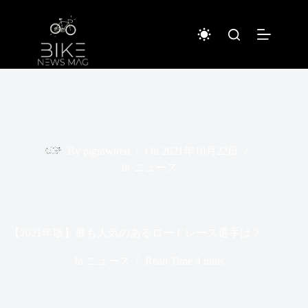
コ
ン
テ
ン
ツ
へ
ス
キ
ッ
プ
By
piginwired
On
2021年10月22日
In
ニュース
【2021年版】最も人気のあるロードレース選手は？
In
ニュース
Read Time
4 mins