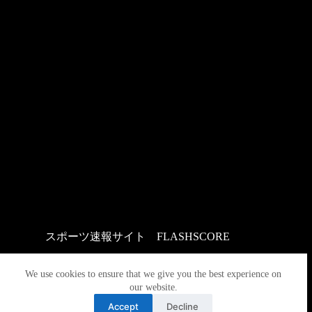
スポーツ速報サイト
：
FLASHSCORE
We use cookies to ensure that we give you the best experience on
our website.
Accept
Decline