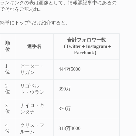
ランキングの表は画像として、情報源記事中にあるの
でそれをご覧あれ。
簡単にトップ5だけ紹介すると、
合計フォロワー数
順
選手名
（Twitter＋Instagram＋
位
Facebook）
1
ピーター・
444万5000
位
サガン
2
リゴベル
390万
位
ト・ウラン
3
ナイロ・キ
370万
位
ンタナ
4
クリス・フ
318万3000
位
ルーム