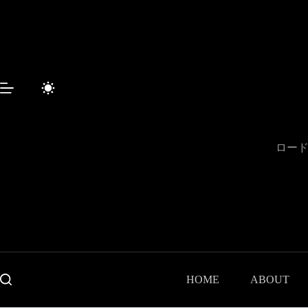
コ
ン
テ
ン
ツ
へ
ス
キ
ッ
プ
ロード
HOME
ABOUT