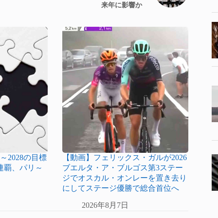
来年に影響か
～2028の目標
【動画】フェリックス・ガルが2026
連覇、パリ～
ブエルタ・ア・ブルゴス第3ステー
ジでオスカル・オンレーを置き去り
にしてステージ優勝で総合首位へ
2026年8月7日