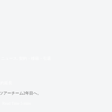
ニュース
,
契約・移籍・引退
契約延長
ツアーチーム2年目へ。
Read Time
5 mins