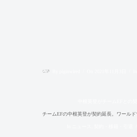
By
piginwired
On
2021年11月3日
In
中根英登がチームEFとの
チームEFの中根英登が契約延長。ワールド
In
ニュース
,
契約・移籍・引退