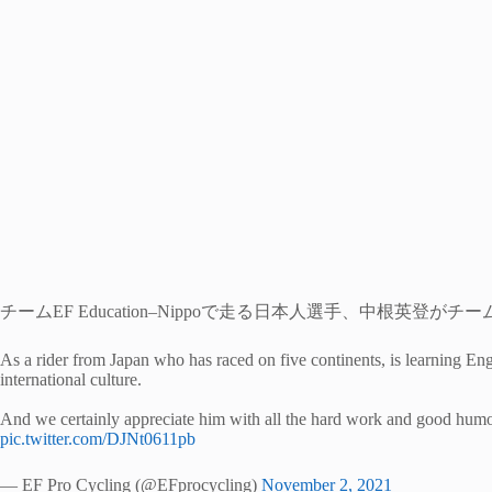
チームEF Education–Nippoで走る日本人選手、中根英
As a rider from Japan who has raced on five continents, is learning Engl
international culture.
And we certainly appreciate him with all the hard work and good humo
pic.twitter.com/DJNt0611pb
— EF Pro Cycling (@EFprocycling)
November 2, 2021