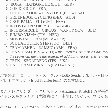
BORA – HANSGROHE (BOH – GER)
COFIDIS (COF – FRA)
EF EDUCATION – EASYPOST (EFE – USA)
GREENEDGE CYCLING (BEX – AUS)
GROUPAMA – FDJ (GFC – FRA)
INEOS GRENADIERS (IGD – GBR)
INTERMARCHÉ – CIRCUS – WANTY (ICW – BEL)
JUMBO-VISMA (TJV – NED)
MOVISTAR TEAM (MOV – ESP)
SOUDAL QUICK-STEP (SOQ – BEL)
TEAM ARKEA – SAMSIC (ARK – FRA)
TEAM DSM (DSM – NED) –
the Licence Commission has made 
the provision, during the season, of additional documents related 
TREK – SEGAFREDO (TFS – USA)
UAE TEAM EMIRATES (UAD – UAE)
ご覧のように、ロット・スーダル（Lotto Soudal：来年からロッ
ピレミアテック（Israel-PremierTech）の名前はない。
またアレクサンダー・クリストフ（Alexander Kristoff
イセンスをダメもと（実験的に？）申請していたが、やはり名
それら3チームについては次のようにUCI公式ページにかかれ