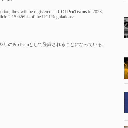
erion, they will be registered as
UCI ProTeams
in 2023,
rticle 2.15.026bis of the UCI Regulations:
23年のProTeamとして登録されることになっている。