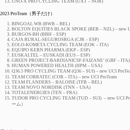
UNO-X PRO CYCLING TEAM (UXT – NOR)
2023 ProTeam（男子だけ）
BINGOAL WB (BWB – BEL)
BOLTON EQUITIES BLACK SPOKE (BEB – NZL) – new U
BURGOS-BH (BBH – ESP)
CAJA RURAL-SEGUROSRGA (CJR – ESP)
EOLO-KOMETA CYCLING TEAM (EOK – ITA)
EQUIPO KERN PHARMA (EKP – ESP)
EUSKALTEL – EUSKADI (EUS – ESP)
GREEN PROJECT-BARDIANICSF-FAIZANE’ (GBF – ITA)
HUMAN POWERED HEALTH (HPM – USA)
Q36.5 PRO CYCLING TEAM (Q36 – SUI) – n
TEAM CORRATEC (COR – ITA) – new UCI ProTeam
TEAM FLANDERS – BALOISE (TFB – BEL)
TEAM NOVO NORDISK (TNN – USA)
TOTALENERGIES (TEN – FRA)
TUDOR PRO CYCLING TEAM (TUD – SUI) – 
ーム）