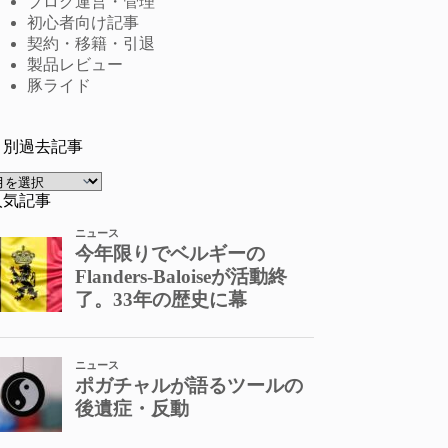
ブログ運営・管理
初心者向け記事
契約・移籍・引退
製品レビュー
豚ライド
月別過去記事
ア
ー
人気記事
カ
イ
ブ