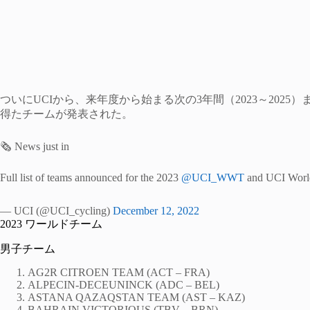
ついにUCIから、来年度から始まる次の3年間（2023～2025
得たチームが発表された。
🗞️ News just in
Full list of teams announced for the 2023
@UCI_WWT
and UCI Worl
— UCI (@UCI_cycling)
December 12, 2022
2023 ワールドチーム
男子チーム
AG2R CITROEN TEAM (ACT – FRA)
ALPECIN-DECEUNINCK (ADC – BEL)
ASTANA QAZAQSTAN TEAM (AST – KAZ)
BAHRAIN VICTORIOUS (TBV – BRN)