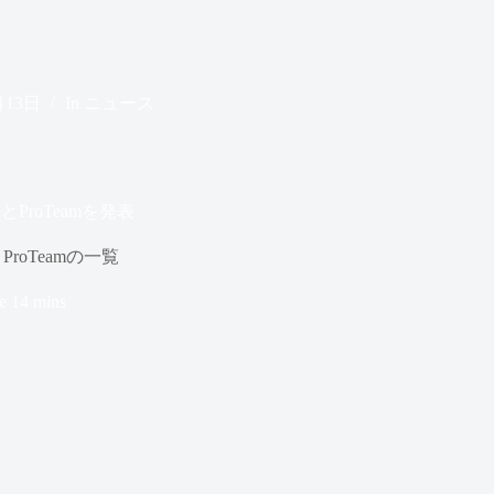
月13日
In
ニュース
ProTeamを発表
roTeamの一覧
e
14 mins