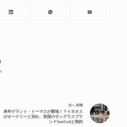
d
8
次へ
投稿
来年ゲラント・トーマスが窮地！？イネオス
がオークリーと別れ、英国のサングラスブラ
ンドSunGodと契約