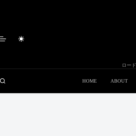
コ
ン
テ
ン
ツ
へ
ス
キ
ッ
プ
ロード
HOME
ABOUT