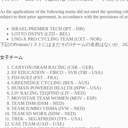
As the applications of the following teams did not meet the sporting crit
subject to their prior agreement, in accordance with the provisions of a
ISRAEL PREMIER TECH (IPT – ISR)
LOTTO DSTNY (LTD – BEL)
UNO-X PRO CYCLING TEAM (UXT – NOR)
下記のProteamリストにはまだその3チームの名前はないが、20
女子チーム
CANYON//SRAM RACING (CSR – GER)
EF EDUCATION – TIBCO – SVB (TIB – USA)
FDJ-SUEZ (FST – FRA)
GREENEDGE CYCLING (BEX – AUS)
HUMAN POWERED HEALTH (HPW – USA)
LIV RACING TEQFIND (LIV – NED)
MOVISTAR TEAM WOMEN (MOV – ESP)
TEAM DSM (DSM – NED)
TEAM JUMBO VISMA (JVW – NED)
TEAM SD WORX (SDW – NED)
TREK – SEGAFREDO (TFS – USA)
UAE TEAM (UAD – UAE)