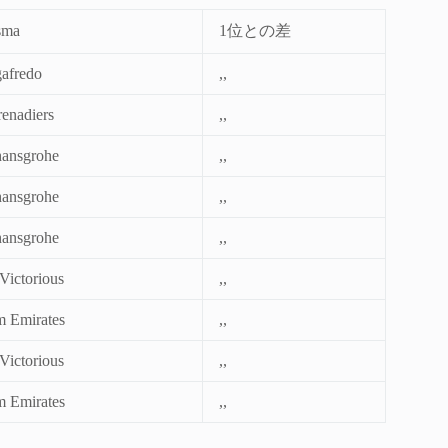
sma
1位との差
gafredo
,,
enadiers
,,
ansgrohe
,,
ansgrohe
,,
ansgrohe
,,
Victorious
,,
 Emirates
,,
Victorious
,,
 Emirates
,,