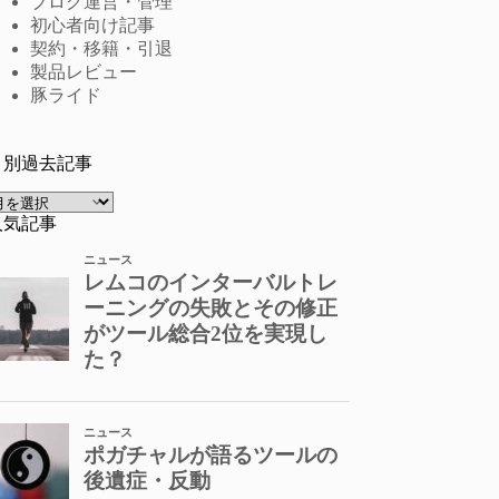
ブログ運営・管理
初心者向け記事
契約・移籍・引退
製品レビュー
豚ライド
月別過去記事
ア
ー
人気記事
カ
イ
ブ