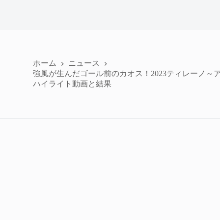
ホーム
ニュース
強風が生んだゴール前のカオス！2023ティレーノ～
ハイライト動画と結果