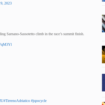
9, 2023
ing Sarnano-Sassotetto climb in the race’s summit finish.
qWqM3Yl
SfU
#TirrenoAdriatico
#jspocycle