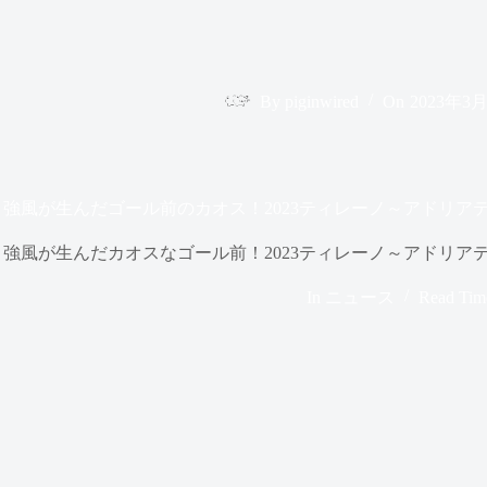
By
piginwired
On
2023年3
強風が生んだゴール前のカオス！2023ティレーノ～アドリア
強風が生んだカオスなゴール前！2023ティレーノ～アドリア
In
ニュース
Read Tim