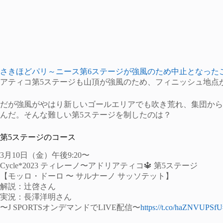
さきほどパリ～ニース第6ステージが強風のため中止となった
アティコ第5ステージも山頂が強風のため、フィニッシュ地点が2
だが強風がやはり新しいゴールエリアでも吹き荒れ、集団から
んだ。そんな難しい第5ステージを制したのは？
第5ステージのコース
3月10日（金）午後9:20〜
Cycle*2023 ティレーノ〜アドリアティコ🔱 第5ステージ
【モッロ・ドーロ 〜 サルナーノ サッソテット】
解説：辻啓さん
実況：長澤洋明さん
〜J SPORTSオンデマンドでLIVE配信〜
https://t.co/haZNVUPSfU