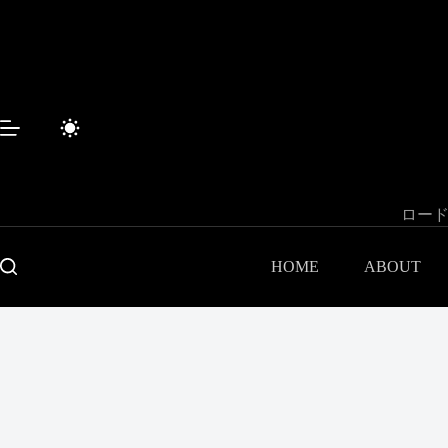
コ
ン
テ
ン
ツ
へ
ス
キ
ッ
プ
ロード
HOME
ABOUT