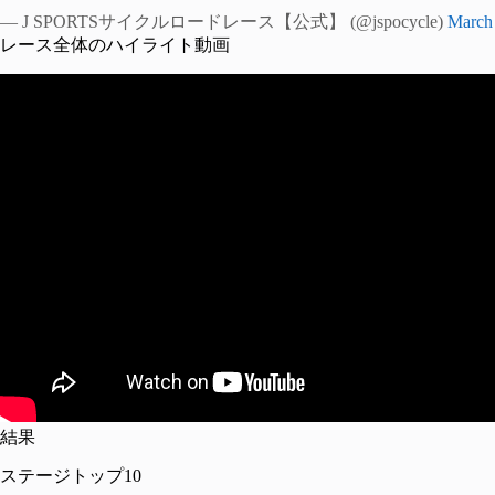
— J SPORTSサイクルロードレース【公式】 (@jspocycle)
March
レース全体のハイライト動画
結果
ステージトップ10