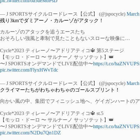
pic.twitter.com/oa5ueMoPsD
— J SPORTSサイクルロードレース【公式】 (@jspocycle)
March
残り3kmでダミアーノ・カルーゾがアタック！
カルーゾのアタックを追うエースたち
おそろしい強風と牽制で見たこともないスローな映像に…
Cycle*2023 ティレーノ〜アドリアティコ🔱 第5ステージ
【モッロ・ドーロ 〜 サルナーノ サッソテット】👑
〜J SPORTSオンデマンドでLIVE配信中〜
https://t.co/haZNVUP
pic.twitter.com/FlyxHWvTdc
— J SPORTSサイクルロードレース【公式】 (@jspocycle)
March
クライマーたちがわちゃわちゃのゴールスプリント！
向かい風の中、集団でフィニッシュ地へ、ゲイガンハートのア
Cycle*2023 ティレーノ〜アドリアティコ🔱 st.5
【モッロ・ドーロ 〜 サルナーノ サッソテット】👑
〜J SPORTSオンデマンドでLIVE配信中〜
https://t.co/haZNVUP
pic.twitter.com/N2Du7Qn1DZ