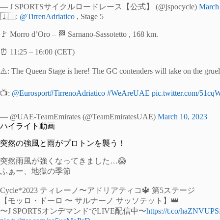
— J SPORTSサイクルロードレース【公式】 (@jspocycle)
March 
🇮🇹:
@TirrenAdriatico
, Stage 5
🚩 Morro d’Oro – 🏁 Sarnano-Sassotetto , 168 km.
⏰ 11:25 – 16:00 (CET)
⚠️: The Queen Stage is here! The GC contenders will take on the gruell
📺:
@Eurosport
#TirrenoAdriatico
#WeAreUAE
pic.twitter.com/51c
— @UAE-TeamEmirates (@TeamEmiratesUAE)
March 10, 2023
ハイライト動画
突然の強風と雨がプロトンを襲う！
突然雨風が強くなってきました…😱
ふぁー、地獄の季節
Cycle*2023 ティレーノ〜アドリアティコ🔱 第5ステージ
【モッロ・ドーロ 〜 サルナーノ サッソテット】👑
〜J SPORTSオンデマンドでLIVE配信中〜
https://t.co/haZNVUP