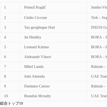
1
Primož Roglič
Jumbo-Vi
2
Giulio Ciccone
Trek – Se
3
Tao geoghegan Hart
INEOS Gr
4
Jai Hindley
BORA – h
5
Lennard Kämna
BORA – h
6
Aleksandr Vlasov
BORA – h
7
Mikel Landa
Bahrain – 
8
João Almeida
UAE Team
9
Damiano Caruso
Bahrain – 
10
Brandon Mcnulty
UAE Team
総合トップ10