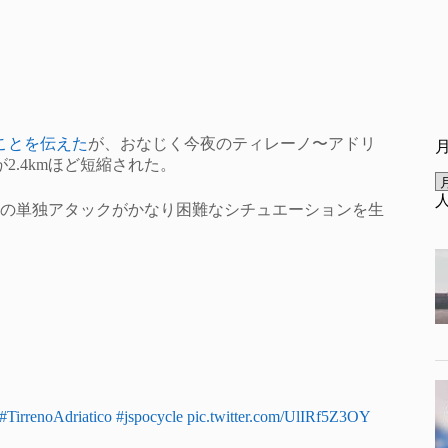
ことを伝えた
が、おなじく今夜のティレーノ〜アドリ
.4kmほど短縮された。
の単独アタックがかなり困難なシチュエーションを生
#TirrenoAdriatico
#jspocycle
pic.twitter.com/UlIRf5Z3OY