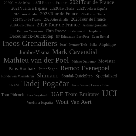
2021Tour de France
2020Tour de France
2020Giro de Italia
2021Vuelta a España
2022Vuelta a España
2023Tour de France
2023Giro d'Italia
2025Tour de France
2025Giro d'Italia
2024Tour de France
2026Tour de France
2026Giro d'Italia
Astana Qazaqstan
Chris Froome
Bahrain Victorious
Critérium du Dauphiné
Deceuninck-QuickStep
EF Education-EasyPost
Egan Bernal
Ineos Grenadiers
Israel-Premier Tech
Julian Alaphilippe
Mark Cavendish
Jumbo-Visma
Mathieu van der Poel
Movistar
Milano Sanremo
Remco Evenepoel
Paris-Roubaix
Peter Sagan
Shimano
Specialized
Soudal-QuickStep
Ronde van Vlaanderen
Tadej Pogačar
Team Visma | Lease a Bike
SRAM
UCI
UAE Team Emirates
Tom Pidcock
Trek Segafredo
Wout Van Aert
Vuelta a España