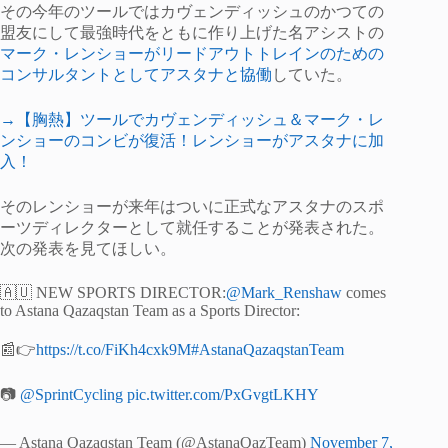
その今年のツールではカヴェンディッシュのかつての
盟友にして最強時代をともに作り上げた名アシストの
マーク・レンショーがリードアウトトレインのための
コンサルタントとしてアスタナと協働
していた。
→【胸熱】ツールでカヴェンディッシュ＆マーク・レ
ンショーのコンビが復活！レンショーがアスタナに加
入！
そのレンショーが来年はついに正式なアスタナのスポ
ーツディレクターとして就任することが発表された。
次の発表を見てほしい。
🇦🇺 NEW SPORTS DIRECTOR:
@Mark_Renshaw
comes
to Astana Qazaqstan Team as a Sports Director:
📰👉
https://t.co/FiKh4cxk9M
#AstanaQazaqstanTeam
📷
@SprintCycling
pic.twitter.com/PxGvgtLKHY
— Astana Qazaqstan Team (@AstanaQazTeam)
November 7,