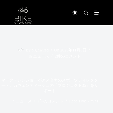
コ
ン
テ
ン
ツ
へ
ス
キ
ッ
プ
By
piginwired
On
2023年11月8日
In
ニュース
2件のコメント
マーク・レンショーがアスタナのスポーツディレクタ
ーへ。カヴェンディッシュの「プロジェクト35」をサ
ポート
In
ニュース
2件のコメント
Read Time
7 mins