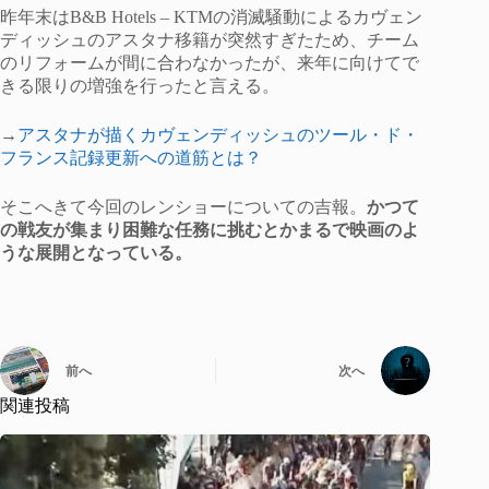
昨年末はB&B Hotels – KTMの消滅騒動によるカヴェン
ディッシュのアスタナ移籍が突然すぎたため、チーム
のリフォームが間に合わなかったが、来年に向けてで
きる限りの増強を行ったと言える。
→
アスタナが描くカヴェンディッシュのツール・ド・
フランス記録更新への道筋とは？
そこへきて今回のレンショーについての吉報。
かつて
の戦友が集まり困難な任務に挑むとかまるで映画のよ
うな展開となっている。
前へ
次へ
関連投稿