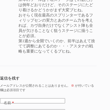
は例年どおりだけど、そのステージにたど
り着けるかどうかがまず大変ブヒね。
おそらく現在最高のスプリンターであるフ
ィリップセンの実力とあのチーム力を考え
れば、カヴ自身だけでなくアシスト陣も全
員が欠けることなく狙うステージに揃うこ
とが必須。
第1週から全開でいくのか、前半はあえて捨
てて調整にあてるのか・・・アスタナの戦
略も重要になってくるブヒね。
返信を残す
メールアドレスが公開されることはありません。
※
が付いている
欄は必須項目です
名前
*