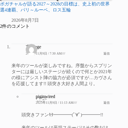
ポガチャルが語る2027～2028の目標は、史上初の世界
選4連覇、パリ～ルーベ、ロス五輪
2026年8月7日
2件のコメント
支援age
2023年11月9日 / 7:30 AM////
返信
来年のツールが楽しみですね。序盤からスプリン
ターには厳しいステージが続くので何とか2021年
の様にアシスト陣の協力が必須ですが…カヴさん
を応援してます!! 頭突き大好き人間より。
piginwired
2023年11月9日 / 11:13 AM////
返信
頭突きファンｷﾀ━━━━(ﾟ∀ﾟ)━━━━!!
来年のツールは平坦ステージはその数だけ