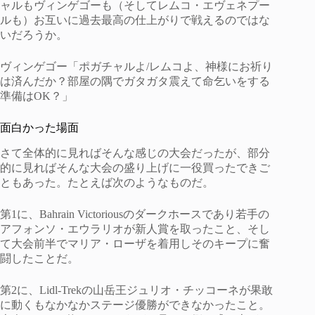
ャルもヴィンゲゴーも（そしてレムコ・エヴェネプー
ルも）お互いに過去最高の仕上がりで戦えるのではな
いだろうか。
ヴィンゲゴー「ポガチャルよ/レムコよ、神様にお祈り
は済んだか？部屋の隅でガタガタ震えて命乞いをする
準備はOK？」
面白かった場面
さて全体的に見ればそんな感じの大会だったが、部分
的に見ればそんな大会の盛り上げに一役買ったできご
ともあった。たとえば次のようなものだ。
第1に、Bahrain Victoriousのダークホースであり若手の
アフォンソ・エウラリオが新人賞を取ったこと、そし
て大会前半でマリア・ローザを着用しそのキープに奮
闘したことだ。
第2に、Lidl-Trekの山岳王ジュリオ・チッコーネが果敢
に動くもなかなかステージ優勝ができなかったこと。