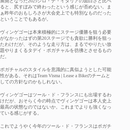
展開となった2025ジロ・デ・イタリアの面白さと比べ
ると、尻すぼみで終わったという感じが否めない。ま
ぁ昨年のおもしろさが大会史上でも特別なものだった
ということでもあるが。
ヴィンゲゴーは本来積極的にステージ優勝を狙う必要
がなかったはずの第20ステージでも貪欲に勝利を狙っ
たわけだが、そのような走り方は、まるでやりたい放
題やりまくるタデイ・ポガチャルを彷彿とさせるもの
だ。
ポガチャルのスタイルを意識的に真似ようとした可能
性がある。それはTeam Visma | Lease a Bikeのチームと
しての方針なのかもしれない。
ヴィンゲゴーはツール・ド・フランスにも出場するわ
けだが、おそらく今の時点でヴィンゲゴーは本人史上
最高の状態なのではないか。これまでよりも強くなっ
ている感じがする。
これでようやく今年のツール・ド・フランスはポガチ