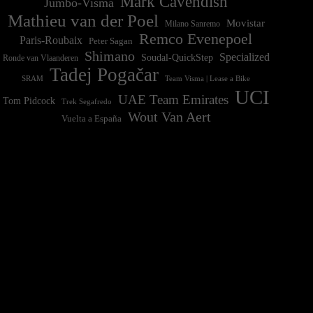
Mark Cavendish
Jumbo-Visma
Mathieu van der Poel
Movistar
Milano Sanremo
Remco Evenepoel
Paris-Roubaix
Peter Sagan
Shimano
Specialized
Soudal-QuickStep
Ronde van Vlaanderen
Tadej Pogačar
Team Visma | Lease a Bike
SRAM
UCI
UAE Team Emirates
Tom Pidcock
Trek Segafredo
Wout Van Aert
Vuelta a España