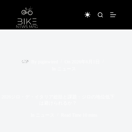
コ
ン
テ
ン
ツ
へ
ス
キ
ッ
プ
By
piginwired
On
2026年6月1日
In
ニュース
2026ジロ・デ・イタリア総括と課題：ジロの地位低下
は避けられるか？
In
ニュース
Read Time
10 mins