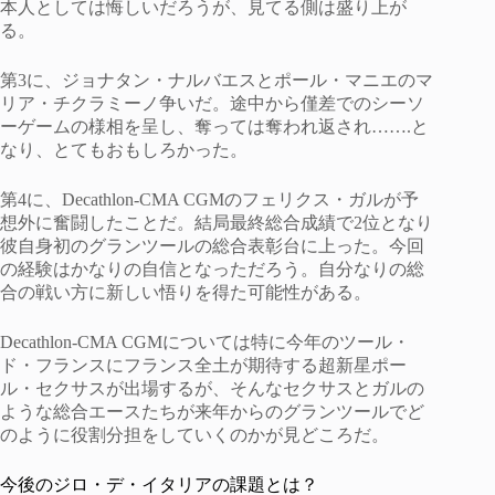
本人としては悔しいだろうが、見てる側は盛り上が
る。
第3に、ジョナタン・ナルバエスとポール・マニエのマ
リア・チクラミーノ争いだ。途中から僅差でのシーソ
ーゲームの様相を呈し、奪っては奪われ返され…….と
なり、とてもおもしろかった。
第4に、Decathlon-CMA CGMのフェリクス・ガルが予
想外に奮闘したことだ。結局最終総合成績で2位となり
彼自身初のグランツールの総合表彰台に上った。今回
の経験はかなりの自信となっただろう。自分なりの総
合の戦い方に新しい悟りを得た可能性がある。
Decathlon-CMA CGMについては特に今年のツール・
ド・フランスにフランス全土が期待する超新星ポー
ル・セクサスが出場するが、そんなセクサスとガルの
ような総合エースたちが来年からのグランツールでど
のように役割分担をしていくのかが見どころだ。
今後のジロ・デ・イタリアの課題とは？