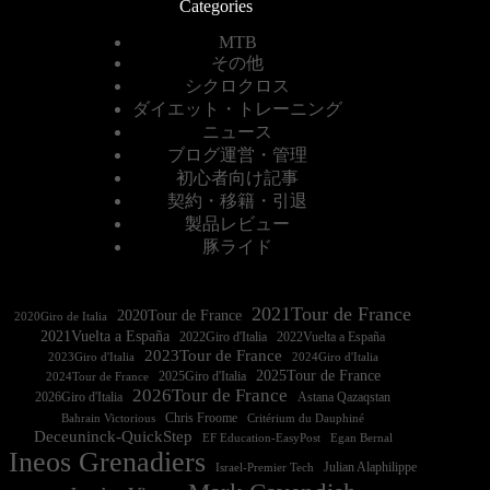
Categories
MTB
その他
シクロクロス
ダイエット・トレーニング
ニュース
ブログ運営・管理
初心者向け記事
契約・移籍・引退
製品レビュー
豚ライド
2021Tour de France
2020Tour de France
2020Giro de Italia
2021Vuelta a España
2022Vuelta a España
2023Tour de France
2023Giro d'Italia
2025Tour de France
2025Giro d'Italia
2024Tour de France
2026Tour de France
2026Giro d'Italia
Astana Qazaqstan
Chris Froome
Bahrain Victorious
Critérium du Dauphiné
Deceuninck-QuickStep
EF Education-EasyPost
Egan Bernal
Ineos Grenadiers
Israel-Premier Tech
Julian Alaphilippe