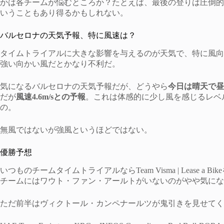
かは各チームが悩むところか？たとえば、最後の登りは圧倒的
いうこともあり得るかもしれない。
バルセロナの天気予報、特に風速は？
タイムトライアルに大きな影響を与えるのが天気で、特に風向
強い向かい風だとかなり不利だ。
気になるバルセロナの天気予報だが、どうやら
今日は晴天で昼
だが
風速4.6m/sとの予報
。これは体感的に少し風を感じるレベ
の。
無風ではないが強風というほどではない。
優勝予想
いつものチームタイムトライアルならTeam Visma | Lease
チームにはワウト・ファン・アールトがいないのがやや気にな
ただ前半はヴィクトール・カンペナールツが鬼引きを見せてく