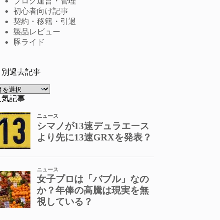
ブログ運営・管理
初心者向け記事
契約・移籍・引退
製品レビュー
豚ライド
月別過去記事
ア
ー
人気記事
カ
イ
ブ