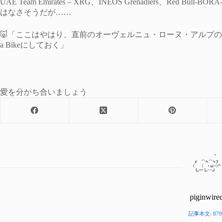
UAE Team Emirates – XRG、INEOS Grenadiers、Red Bul
はなさそうだが……
🐷「ここはやはり、直前のオーヴェルニュ・ローヌ・アルプのチームタ
a Bikeにしておく」
愛を分かち合いましょう
piginwire
記事本文: 879