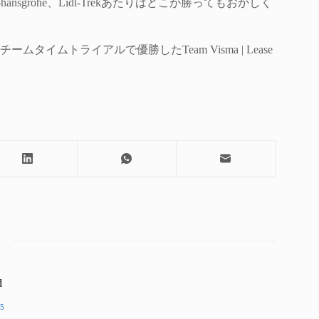
l-BORA-hansgrohe、Lidl-Trekあたりはどこが勝ってもおかしく
イムトライアルで優勝したTeam Visma | Lease
d
5