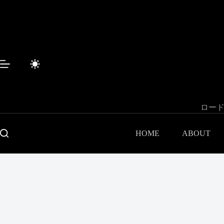
コ
ン
テ
ン
ツ
へ
ス
キ
ッ
プ
ロード
HOME
ABOUT