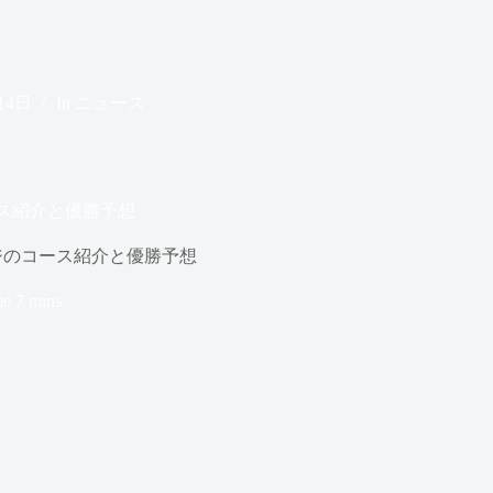
月4日
In
ニュース
ース紹介と優勝予想
ージのコース紹介と優勝予想
me
7 mins