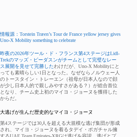
情報源：Torstein Træen’s Tour de France yellow jersey gives
Uno-X Mobility something to celebrate
昨夜の2026年ツール・ド・フランス第4ステージはLidl-
Trekのマッズ・ピーダスンがチームとして完璧なレー
ス展開を見せて完勝した
わけだが、Uno-X Mobilityにと
っても素晴らしい1日となった。なぜならノルウェー人
のトースタイン・トレーエン（祖母が日本人なので顔
が少し日本人的で親しみやすさがある？）が総合首位
となり、チーム史上初のマイヨ・ジョーヌを獲得した
からだ。
大逃げが生んだ歴史的なマイヨ・ジョーヌ
第4ステージでは30人を超える大規模な逃げ集団が形成
され、マイヨ・ジョーヌを着るタデイ・ポガチャル擁
するUAE Team Emirates-XRGは逃げを容認。逃げとプ