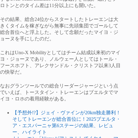
ロトンとのタイム差は11分以上にも開いた。
その結果、総合24位からスタートしたトレーエンは大
きくタイムを稼ぎながら無事に先頭集団でゴールして
総合首位へと浮上した。そして念願だったマイヨ・ジ
ョーヌを手にしたのだ。
これはUno-X Mobilityとしてはチーム結成以来初のマイ
ヨ・ジョーヌであり、ノルウェー人としてはトール・
フースホフト、アレクサンドル・クリストフ以来3人目
の快挙だ。
なおグランツールでの総合リーダージャージという点
でいえば、トースタイン・トレーエンはブエルタでマ
イヨ・ロホの着用経験がある。
【予想外!?】ジェイ・ヴァインが20km独走勝利！
そしてトレーエンが総合首位に！2025ブエルタ・
ア・エスパーニャ第6ステージの結果、レビュ
ー、ハイライト