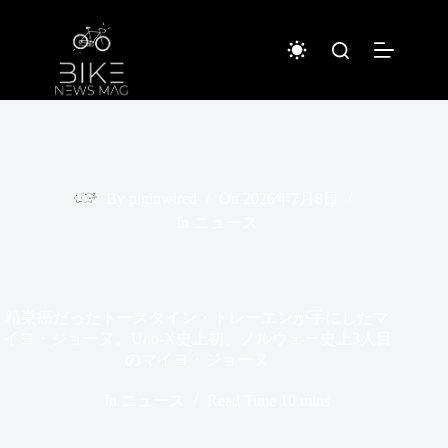
コ
ン
テ
ン
ツ
へ
ス
キ
ッ
プ
By
piginwired
On
2026年7月8日
In
ニュース
精巣癌だったトースタイン・トレーエンが手にしたマ
イヨ・ジョーヌ。Uno-X史上初、ノルウェー史上3人目
のマイヨ・ジョーヌ
In
ニュース
Read Time
10 mins