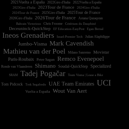
2021Vuelta a España
2022Vuelta a España
2023Tour de France
2023Giro d'Italia
2025Tour de France
2025Giro d'Italia
2024Tour de France
2026Tour de France
2026Giro d'Italia
Astana Qazaqstan
Chris Froome
Bahrain Victorious
Critérium du Dauphiné
Deceuninck-QuickStep
EF Education-EasyPost
Egan Bernal
Ineos Grenadiers
Israel-Premier Tech
Julian Alaphilippe
Mark Cavendish
Jumbo-Visma
Mathieu van der Poel
Movistar
Milano Sanremo
Remco Evenepoel
Paris-Roubaix
Peter Sagan
Shimano
Specialized
Soudal-QuickStep
Ronde van Vlaanderen
Tadej Pogačar
Team Visma | Lease a Bike
SRAM
UCI
UAE Team Emirates
Tom Pidcock
Trek Segafredo
Wout Van Aert
Vuelta a España