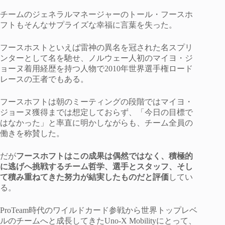
チームのジェネラルマネージャーのトール・フースホ
フトもそんなサプライズな幸福に言葉を失った。
フースホストといえば雷神の異名を冠された名スプリ
ンターとして名を馳せ、ノルウェー人初のマイヨ・ジ
ョーヌ着用経歴を持つ人物で2010年世界選手権ロード
レースの王者でもある。
フースホフトは朝のミーティングの段階ではマイヨ・
ジョーヌ獲得までは想定しておらず、「今日の目標で
はなかった」と率直に明かしながらも、チーム全員の
働きを称賛した。
だが
フースホフトはこの成果は偶然ではなく、積極的
に逃げへ挑戦するチーム哲学、選手とスタッフ、そし
て積み重ねてきた努力が結実したものだと評価
してい
る。
ProTeam時代のワイルドカード参戦から世界トップレベ
ルのチームへと成長してきたUno-X Mobilityにとって、