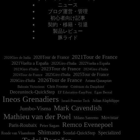
ニュース
ブログ運営・管理
初心者向け記事
契約・移籍・引退
製品レビュー
豚ライド
2021Tour de France
2020Tour de France
2020Giro de Italia
2021Vuelta a España
2022Vuelta a España
2023Tour de France
2023Giro d'Italia
2025Tour de France
2025Giro d'Italia
2024Tour de France
2026Tour de France
2026Giro d'Italia
Astana Qazaqstan
Chris Froome
Bahrain Victorious
Critérium du Dauphiné
Deceuninck-QuickStep
EF Education-EasyPost
Egan Bernal
Ineos Grenadiers
Israel-Premier Tech
Julian Alaphilippe
Mark Cavendish
Jumbo-Visma
Mathieu van der Poel
Movistar
Milano Sanremo
Remco Evenepoel
Paris-Roubaix
Peter Sagan
Shimano
Specialized
Soudal-QuickStep
Ronde van Vlaanderen