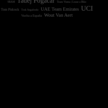
Tadej Pogačar
Team Visma | Lease a Bike
SRAM
UCI
UAE Team Emirates
Tom Pidcock
Trek Segafredo
Wout Van Aert
Vuelta a España