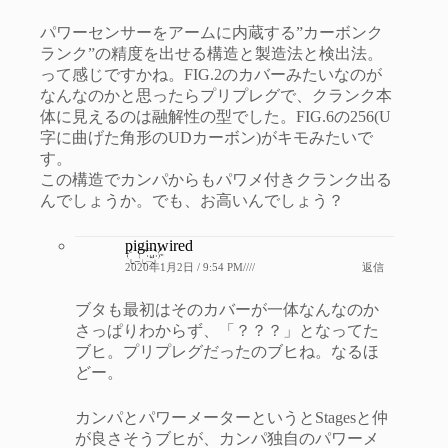
パワーセンサーをアームに内蔵する”カーボンク
ランク”の精度を出せる構造と製造法と検出法。
って感じですかね。FIG.2のカバーみたいなのが
なんなのかと思ったらプリプレグで、クランク本
体に見えるのは融解性の型でした。FIG.6の256(U
字に曲げた角形のUDカーボン)がキモみたいで
す。
この構造でカンパからもパワメ付きクランク出る
んでしょうか。でも、お高いんでしょう？
piginwired
2020年1月2日 / 9:54 PM////
返信
ブタも最初はそのカバーが一体なんなのか
さっぱりわからず、「？？？」となってた
ブヒ。プリプレグだったのブヒね。なるほ
どー。
カンパとパワーメーターというとStagesと仲
が良さそうブヒが、カンパ独自のパワーメ