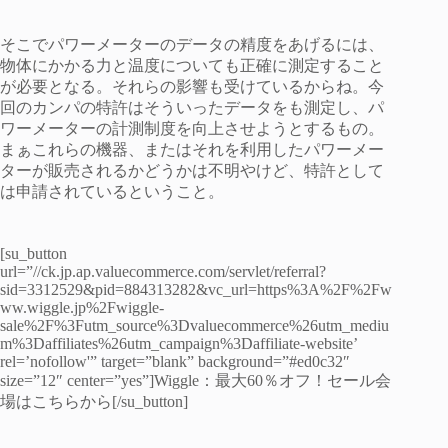
そこでパワーメーターのデータの精度をあげるには、
物体にかかる力と温度についても正確に測定すること
が必要となる。それらの影響も受けているからね。今
回のカンパの特許はそういったデータをも測定し、パ
ワーメーターの計測制度を向上させようとするもの。
まぁこれらの機器、またはそれを利用したパワーメー
ターが販売されるかどうかは不明やけど、特許として
は申請されているということ。
[su_button
url=”//ck.jp.ap.valuecommerce.com/servlet/referral?
sid=3312529&pid=884313282&vc_url=https%3A%2F%2Fw
ww.wiggle.jp%2Fwiggle-
sale%2F%3Futm_source%3Dvaluecommerce%26utm_mediu
m%3Daffiliates%26utm_campaign%3Daffiliate-website’
rel=’nofollow'” target=”blank” background=”#ed0c32″
size=”12″ center=”yes”]Wiggle：最大60％オフ！セール会
場はこちらから[/su_button]