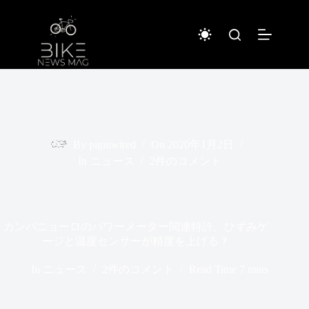
コ
ン
テ
ン
ツ
へ
ス
キ
ッ
プ
By
piginwired
On
2020年1月2日
In
ニュース
2件のコメント
カンパニョーロのパワーメーター関連特許。ひずみゲ
ージと温度センサーが精度を上げる？
In
ニュース
2件のコメント
Read Time
7 mins