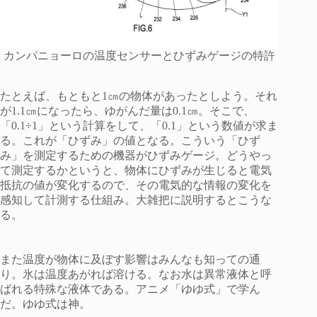
カンパニョーロの温度センサーとひずみゲージの特許
たとえば、もともと1㎝の物体があったとしよう。それ
が1.1㎝になったら、ゆがんだ量は0.1㎝。そこで、
「0.1÷1」という計算をして、「0.1」という数値が求ま
る。これが「ひずみ」の値となる。こういう「ひず
み」を測定するための機器がひずみゲージ。どうやっ
て測定するかというと、物体にひずみが生じると電気
抵抗の値が変化するので、その電気的な情報の変化を
感知して計測する仕組み。大雑把に説明するとこうな
る。
また温度が物体に及ぼす影響はみんなも知っての通
り。氷は温度あがれば溶ける。なお水は異常液体と呼
ばれる特殊な液体である。アニメ「ゆゆ式」で学ん
だ。ゆゆ式は神。