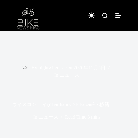
コ
ン
テ
ン
ツ
へ
ス
キ
ッ
プ
By
piginwired
On
2020年11月5日
In
ニュース
ヴィスコンティがBardiani CSF Faizanèへ移籍
In
ニュース
Read Time
3 mins