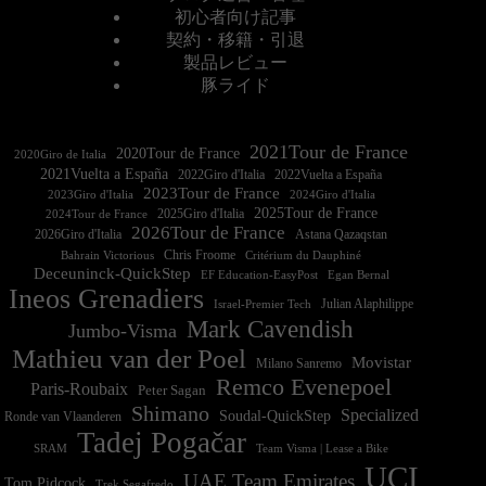
初心者向け記事
契約・移籍・引退
製品レビュー
豚ライド
2021Tour de France
2020Tour de France
2020Giro de Italia
2021Vuelta a España
2022Vuelta a España
2023Tour de France
2023Giro d'Italia
2025Tour de France
2025Giro d'Italia
2024Tour de France
2026Tour de France
2026Giro d'Italia
Astana Qazaqstan
Chris Froome
Bahrain Victorious
Critérium du Dauphiné
Deceuninck-QuickStep
EF Education-EasyPost
Egan Bernal
Ineos Grenadiers
Israel-Premier Tech
Julian Alaphilippe
Mark Cavendish
Jumbo-Visma
Mathieu van der Poel
Movistar
Milano Sanremo
Remco Evenepoel
Paris-Roubaix
Peter Sagan
Shimano
Specialized
Soudal-QuickStep
Ronde van Vlaanderen
Tadej Pogačar
Team Visma | Lease a Bike
SRAM
UCI
UAE Team Emirates
Tom Pidcock
Trek Segafredo