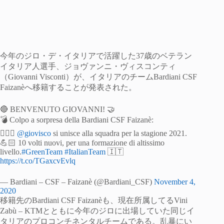
今年のジロ・デ・イタリアで活躍した37歳のベテラン
イタリア人選手、ジョヴァンニ・ヴィスコンティ
（Giovanni Visconti）が、イタリアのチームBardiani CSF
Faizanèへ移籍することが発表された。
🔴 BENVENUTO GIOVANNI! 🤝
💣 Colpo a sorpresa della Bardiani CSF Faizanè:
🚴🏻‍♂️
@giovisco
si unisce alla squadra per la stagione 2021.
💪🏻 10 volti nuovi, per una formazione di altissimo
livello.
#GreenTeam
#ItalianTeam
🇮🇹
https://t.co/TGaxcvEvlq
— Bardiani – CSF – Faizanè (@Bardiani_CSF)
November 4,
2020
移籍先のBardiani CSF Faizanèも、現在所属してるVini
Zabù – KTMとともに今年のジロに出場していた同じイ
タリアのプロコンチネンタルチームである。乱暴にい