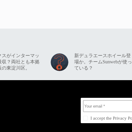
クスがインターマッ
新デュラエースホイール登
吸収？両社とも本拠
場か。チームSunwebが使っ
阪の東淀川区。
ている？
I accept the
Privacy Po