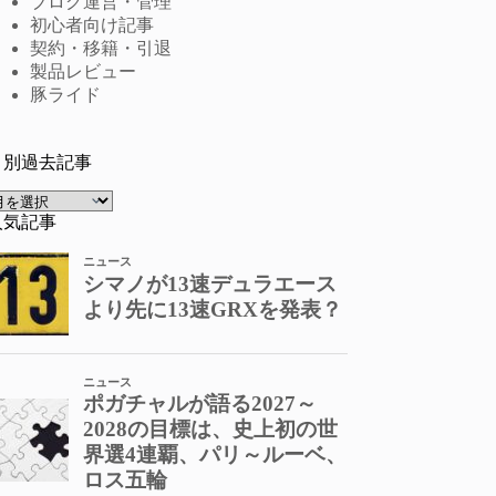
ブログ運営・管理
初心者向け記事
契約・移籍・引退
製品レビュー
豚ライド
月別過去記事
ア
ー
人気記事
カ
イ
ブ