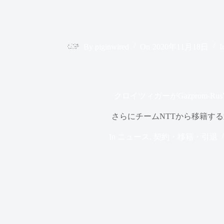
By
piginwired
On
2020年11月18日
I
クロイツィガーがGazprom-Rus
さらにチームNTTから移籍す
In
ニュース
,
契約・移籍・引退