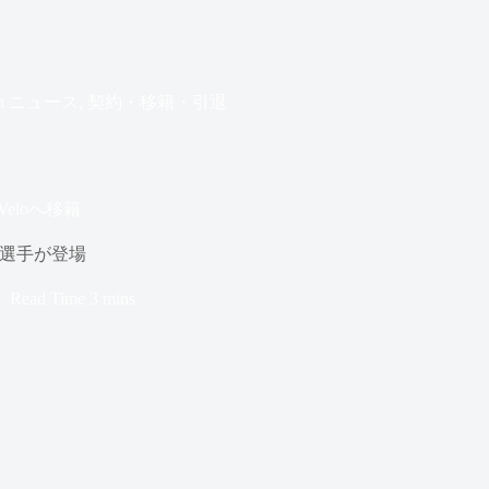
n
ニュース
,
契約・移籍・引退
Veloへ移籍
る選手が登場
Read Time
3 mins