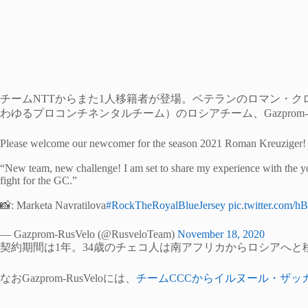
チームNTTからまた1人移籍者が登場。ベテランのロマン・クロイツィガー
わゆるプロコンチネンタルチーム）のロシアチーム、Gazprom-R
Please welcome our newcomer for the season 2021 Roman Kreuziger!
“New team, new challenge! I am set to share my experience with the you
fight for the GC.”
📸: Marketa Navratilova
#RockTheRoyalBlueJersey
pic.twitter.com/
— Gazprom-RusVelo (@RusveloTeam)
November 18, 2020
契約期間は1年。34歳のチェコ人は南アフリカからロシアへ
なおGazprom-RusVeloには、
チームCCCからイルヌール・ザッ