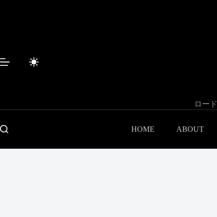
コ
ン
テ
ン
ツ
へ
ス
キ
ッ
プ
ロード
HOME
ABOUT