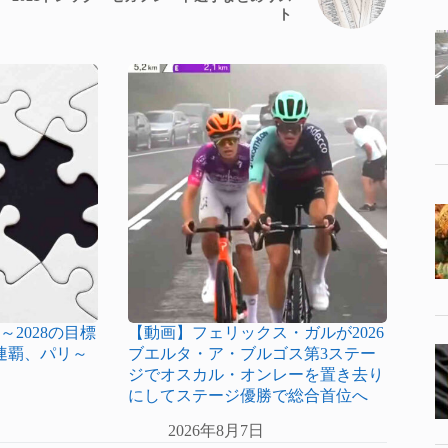
ト
～2028の目標
【動画】フェリックス・ガルが2026
連覇、パリ～
ブエルタ・ア・ブルゴス第3ステー
ジでオスカル・オンレーを置き去り
にしてステージ優勝で総合首位へ
2026年8月7日