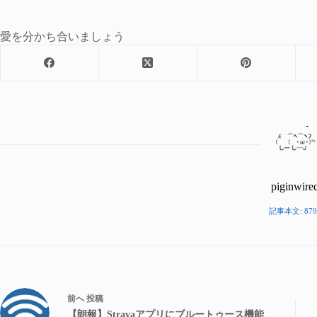
愛を分かち合いましょう
piginwire
記事本文: 879
前へ
投稿
【朗報】Stravaアプリにブルートゥース機能