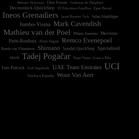
Chris Froome
Bahrain Victorious
Critérium du Dauphiné
Deceuninck-QuickStep
EF Education-EasyPost
Egan Bernal
Ineos Grenadiers
Israel-Premier Tech
Julian Alaphilippe
Mark Cavendish
Jumbo-Visma
Mathieu van der Poel
Movistar
Milano Sanremo
Remco Evenepoel
Paris-Roubaix
Peter Sagan
Shimano
Specialized
Soudal-QuickStep
Ronde van Vlaanderen
Tadej Pogačar
Team Visma | Lease a Bike
SRAM
UCI
UAE Team Emirates
Tom Pidcock
Trek Segafredo
Wout Van Aert
Vuelta a España