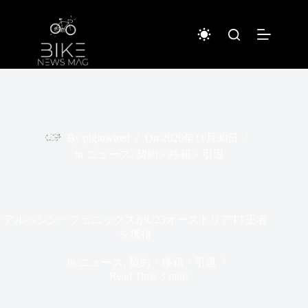
コ
ン
テ
ン
ツ
へ
ス
キ
ッ
プ
By
piginwired
On
2020年11月30日
In
ニュース
,
契約・移籍・引退
アルペシン・フェニックスがU23オーストリアTT王者
を獲得
In
ニュース
,
契約・移籍・引退
Read Time
3 mins