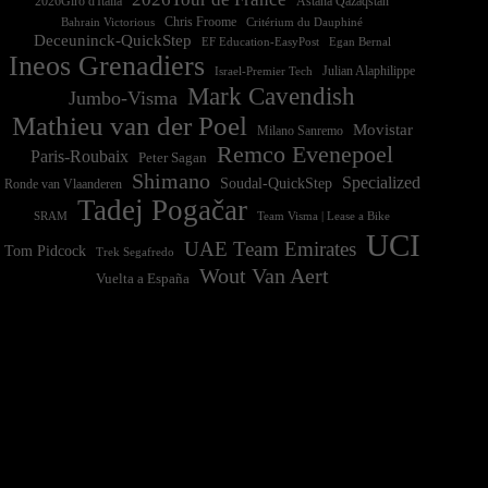
2026Giro d'Italia
Astana Qazaqstan
Chris Froome
Bahrain Victorious
Critérium du Dauphiné
Deceuninck-QuickStep
EF Education-EasyPost
Egan Bernal
Ineos Grenadiers
Israel-Premier Tech
Julian Alaphilippe
Mark Cavendish
Jumbo-Visma
Mathieu van der Poel
Movistar
Milano Sanremo
Remco Evenepoel
Paris-Roubaix
Peter Sagan
Shimano
Specialized
Soudal-QuickStep
Ronde van Vlaanderen
Tadej Pogačar
Team Visma | Lease a Bike
SRAM
UCI
UAE Team Emirates
Tom Pidcock
Trek Segafredo
Wout Van Aert
Vuelta a España