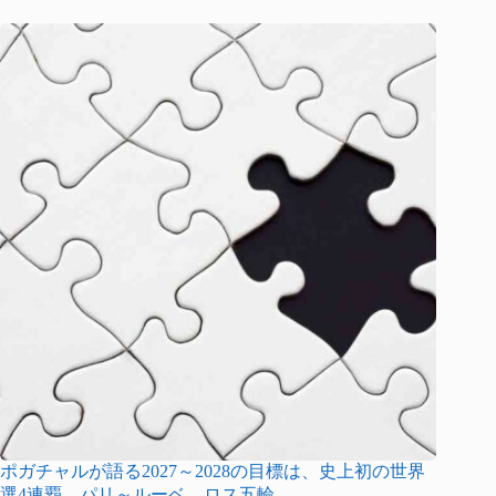
ポガチャルが語る2027～2028の目標は、史上初の世界
選4連覇、パリ～ルーベ、ロス五輪