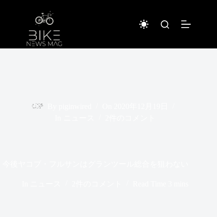
コ
ン
テ
ン
ツ
へ
ス
キ
ッ
プ
By
piginwired
On
2020年12月19日
In
ニュース
2件のコメント
今後ヤコブ・フルサンはグランツール総合を狙わない
In
ニュース
2件のコメント
Read Time
3 mins