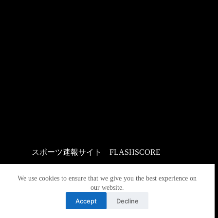
スポーツ速報サイト
：
FLASHSCORE
We use cookies to ensure that we give you the best experience on
our website.
Accept
Decline
Copyright © 2026