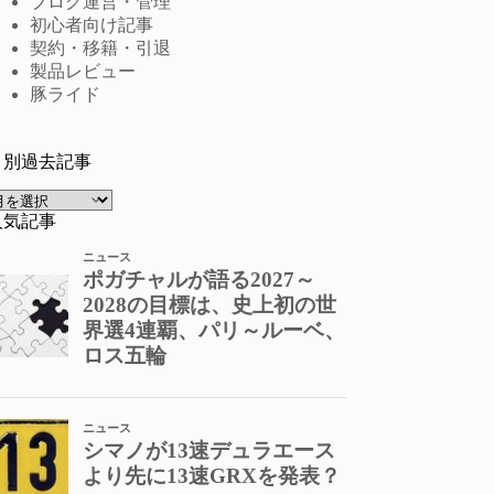
ブログ運営・管理
初心者向け記事
契約・移籍・引退
製品レビュー
豚ライド
月別過去記事
ア
ー
人気記事
カ
イ
ブ