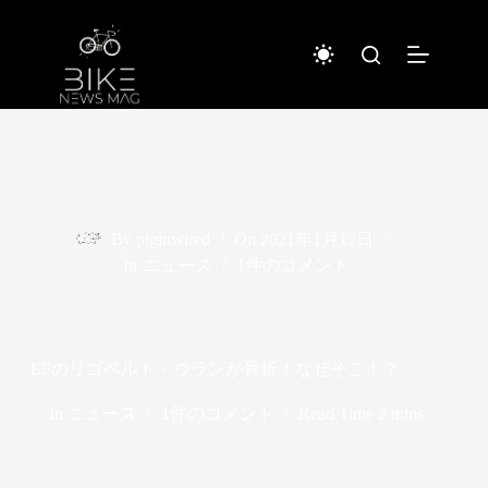
コ
ン
テ
ン
ツ
へ
ス
キ
ッ
プ
By
piginwired
On
2021年1月12日
In
ニュース
1件のコメント
EFのリゴベルト・ウランが骨折！なぜそこ！？
In
ニュース
1件のコメント
Read Time
2 mins