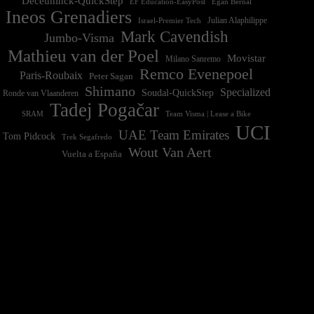
Deceuninck-QuickStep
EF Education-EasyPost
Egan Bernal
Ineos Grenadiers
Israel-Premier Tech
Julian Alaphilippe
Mark Cavendish
Jumbo-Visma
Mathieu van der Poel
Movistar
Milano Sanremo
Remco Evenepoel
Paris-Roubaix
Peter Sagan
Shimano
Specialized
Soudal-QuickStep
Ronde van Vlaanderen
Tadej Pogačar
Team Visma | Lease a Bike
SRAM
UCI
UAE Team Emirates
Tom Pidcock
Trek Segafredo
Wout Van Aert
Vuelta a España