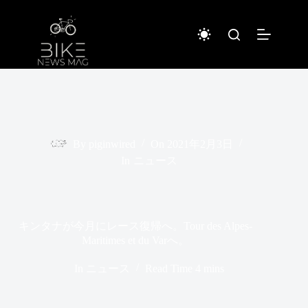
コ
ン
テ
ン
ツ
へ
ス
キ
ッ
プ
By
piginwired
On
2021年2月3日
In
ニュース
キンタナが今月にレース復帰へ。Tour des Alpes-
Maritimes et du Varへ。
In
ニュース
Read Time
4 mins