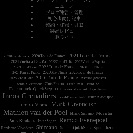
ニュース
ブログ運営・管理
初心者向け記事
契約・移籍・引退
製品レビュー
豚ライド
2021Tour de France
2020Tour de France
2020Giro de Italia
2021Vuelta a España
2022Vuelta a España
2023Tour de France
2023Giro d'Italia
2025Tour de France
2025Giro d'Italia
2024Tour de France
2026Tour de France
2026Giro d'Italia
Astana Qazaqstan
Chris Froome
Bahrain Victorious
Critérium du Dauphiné
Deceuninck-QuickStep
EF Education-EasyPost
Egan Bernal
Ineos Grenadiers
Israel-Premier Tech
Julian Alaphilippe
Mark Cavendish
Jumbo-Visma
Mathieu van der Poel
Movistar
Milano Sanremo
Remco Evenepoel
Paris-Roubaix
Peter Sagan
Shimano
Specialized
Soudal-QuickStep
Ronde van Vlaanderen