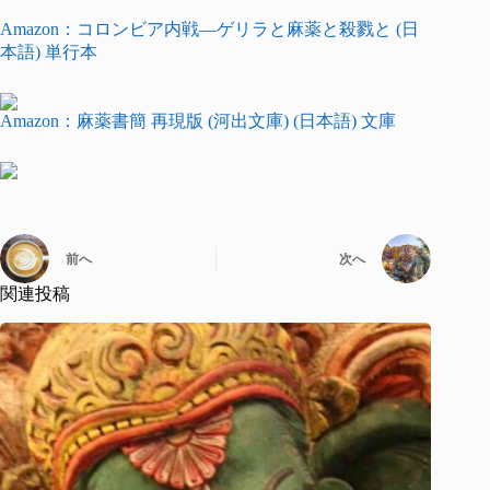
Amazon：コロンビア内戦―ゲリラと麻薬と殺戮と (日
本語) 単行本
Amazon：麻薬書簡 再現版 (河出文庫) (日本語) 文庫
前へ
次へ
関連投稿