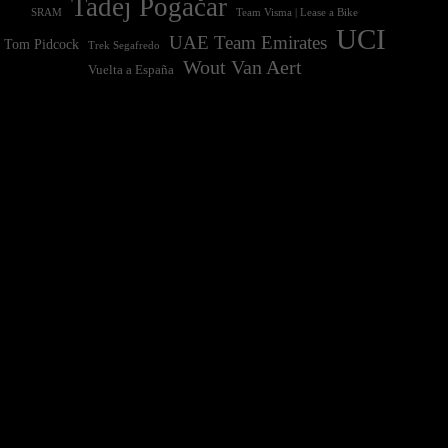
Tadej Pogačar
Team Visma | Lease a Bike
SRAM
UCI
UAE Team Emirates
Tom Pidcock
Trek Segafredo
Wout Van Aert
Vuelta a España