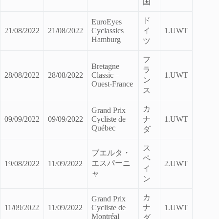
国
ド
EuroEyes
21/08/2022
21/08/2022
Cyclassics
イ
1.UWT
Hamburg
ツ
フ
Bretagne
ラ
28/08/2022
28/08/2022
Classic –
1.UWT
ン
Ouest-France
ス
カ
Grand Prix
09/09/2022
09/09/2022
Cycliste de
ナ
1.UWT
Québec
ダ
ス
ブエルタ・
ペ
エスパーニ
19/08/2022
11/09/2022
2.UWT
イ
ャ
ン
カ
Grand Prix
11/09/2022
11/09/2022
Cycliste de
ナ
1.UWT
Montréal
ダ