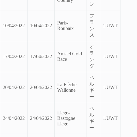
Country
ン
フ
ラ
Paris-
10/04/2022
10/04/2022
1.UWT
Roubaix
ン
ス
オ
ラ
Amstel Gold
17/04/2022
17/04/2022
1.UWT
Race
ン
ダ
ベ
ル
La Flèche
20/04/2022
20/04/2022
1.UWT
Wallonne
ギ
ー
ベ
Liège-
ル
24/04/2022
24/04/2022
Bastogne-
1.UWT
ギ
Liège
ー