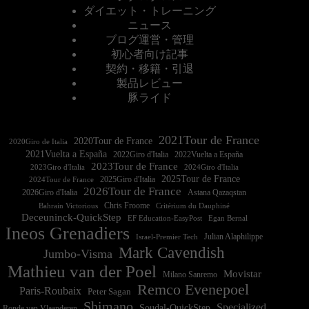
ダイエット・トレーニング
ニュース
ブログ運営・管理
初心者向け記事
契約・移籍・引退
製品レビュー
豚ライド
2021Tour de France
2020Tour de France
2020Giro de Italia
2021Vuelta a España
2022Vuelta a España
2023Tour de France
2023Giro d'Italia
2025Tour de France
2025Giro d'Italia
2024Tour de France
2026Tour de France
2026Giro d'Italia
Astana Qazaqstan
Chris Froome
Bahrain Victorious
Critérium du Dauphiné
Deceuninck-QuickStep
EF Education-EasyPost
Egan Bernal
Ineos Grenadiers
Israel-Premier Tech
Julian Alaphilippe
Mark Cavendish
Jumbo-Visma
Mathieu van der Poel
Movistar
Milano Sanremo
Remco Evenepoel
Paris-Roubaix
Peter Sagan
Shimano
Specialized
Soudal-QuickStep
Ronde van Vlaanderen