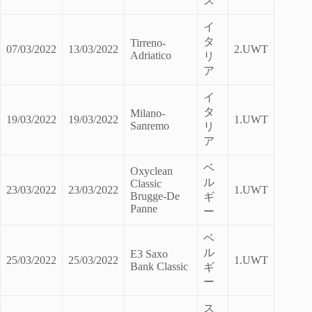
ス
イ
タ
Tirreno-
07/03/2022
13/03/2022
2.UWT
Adriatico
リ
ア
イ
タ
Milano-
19/03/2022
19/03/2022
1.UWT
Sanremo
リ
ア
ベ
Oxyclean
ル
Classic
23/03/2022
23/03/2022
1.UWT
Brugge-De
ギ
Panne
ー
ベ
ル
E3 Saxo
25/03/2022
25/03/2022
1.UWT
Bank Classic
ギ
ー
ス