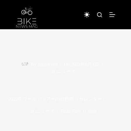
コ
ン
テ
ン
ツ
へ
ス
キ
ッ
プ
By
piginwired
On
2021年6月4日
In
ニュース
2022年ワールドツアーの日程表（カレンダー）
In
ニュース
Read Time
11 mins