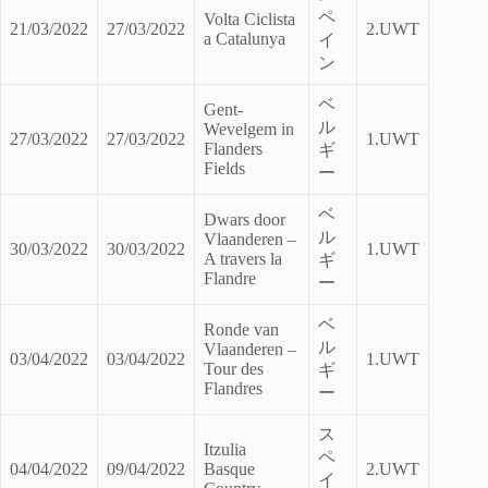
ペ
Volta Ciclista
21/03/2022
27/03/2022
2.UWT
a Catalunya
イ
ン
ベ
Gent-
ル
Wevelgem in
27/03/2022
27/03/2022
1.UWT
Flanders
ギ
Fields
ー
ベ
Dwars door
ル
Vlaanderen –
30/03/2022
30/03/2022
1.UWT
A travers la
ギ
Flandre
ー
ベ
Ronde van
ル
Vlaanderen –
03/04/2022
03/04/2022
1.UWT
Tour des
ギ
Flandres
ー
ス
Itzulia
ペ
04/04/2022
09/04/2022
Basque
2.UWT
イ