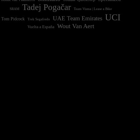
Tadej Pogačar
Team Visma | Lease a Bike
SRAM
UCI
UAE Team Emirates
Tom Pidcock
Trek Segafredo
Wout Van Aert
Vuelta a España