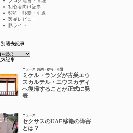
ブログ運営・管理
初心者向け記事
契約・移籍・引退
製品レビュー
豚ライド
月別過去記事
ア
ー
人気記事
カ
イ
ブ