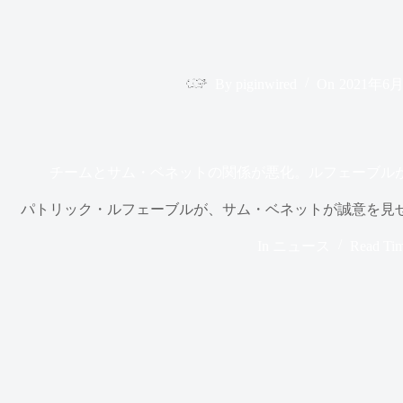
By
piginwired
On
2021年6
チームとサム・ベネットの関係が悪化。ルフェーブル
パトリック・ルフェーブルが、サム・ベネットが誠意を見
In
ニュース
Read Ti