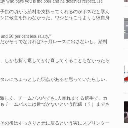
e guy who pays you is the boss and he deserves respect. He
子供の頃から給料を支払ってくれるのがボスだと学ん
シに敬意を払わなかった。ワシどうこうよりも彼自身
 and 50 per cent less salary.”
だがそうでなければ3ヶ月レースに出さないし、給料
、しかも折り返してかけ直してくることもなかったら
タルにちょっとした弱点があると思っていたらしい。
激しく、チームバス内でも1人暴れまくる選手で、カ
もチームバスには近づかないという配慮（？）までさ
その後はすっきりと元に戻るという実にスプリンター