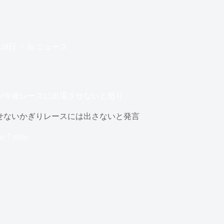
月28日
In
ニュース
が今後レースに出場させないと怒り
せないかぎりレースには出さないと発言
me
7 mins