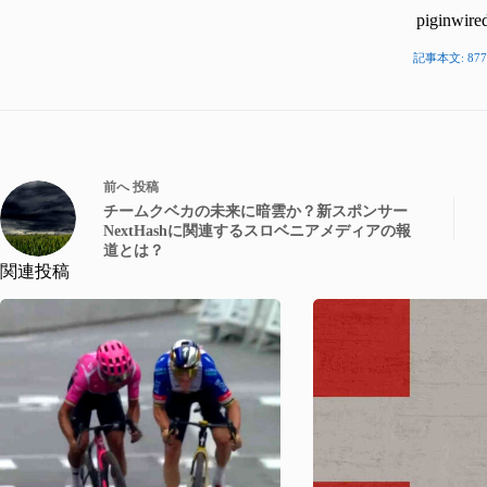
piginwire
記事本文: 877
前へ
投稿
チームクベカの未来に暗雲か？新スポンサー
NextHashに関連するスロベニアメディアの報
道とは？
関連投稿