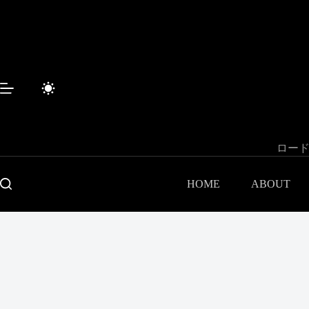
コ
ン
テ
ン
ツ
へ
ス
キ
ッ
プ
ロード
HOME
ABOUT