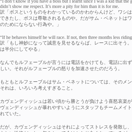
“I don’t know if you have a boss but I learnt since I was a kid that th
didn’t show me respect. It’s more a pity for him than it is for me.
訳「ボスというものをわかっているのかわからんけど、ワシは
できたし、ボスは尊敬されるものや。だがサム・ベネットはワ
のためにならない行為や。」
“If he behaves himself he will race. If not, then three months less riding
訳「もし神妙になって誠意を見せるならば、レースに出そう。
は半分にしてやる」
なんでもルフェーブルが言うには電話をかけても、電話に出ず
しい。それがルフェーブルの怒りを加速させたのだろう。
もともとルフェーブルはサム・ベネットについては、そのメン
それは、いろいろ考えすぎること。
カヴェンディッシュは若い頃から勝とうが負けよう喜怒哀楽が
ヴェンディッシュが暴れやすいようにスタッフもチームメイト
れていた。
だが、カヴェンディッシュはそれによってストレスを発散し、