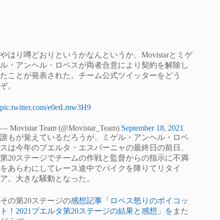
やはり噂どおりというかなんというか、Movistarとミゲ
ル・アンヘル・ロペスが両者合意により契約を解除し
たことが発表された。チーム公式ツイッターをどう
ぞ。
pic.twitter.com/e0etLmw3H9
— Movistar Team (@Movistar_Team)
September 18, 2021
誰もが覚えているだろうが、ミゲル・アンヘル・ロペ
スは今年のブエルタ・エスパーニャの最終日の前日、
第20ステージでチームの作戦と監督からの指示に不満
をあらわにしてレース途中でバイクを降りてリタイ
ア。大きな騒動となった。
その第20ステージの
感想記事「ロペス怒りのボイコッ
ト！2021ブエルタ第20ステージの結果と感想」を
また