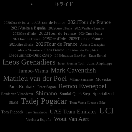
豚ライド
2021Tour de France
2020Tour de France
2020Giro de Italia
2021Vuelta a España
2022Vuelta a España
2023Tour de France
2023Giro d'Italia
2025Tour de France
2025Giro d'Italia
2024Tour de France
2026Tour de France
2026Giro d'Italia
Astana Qazaqstan
Chris Froome
Bahrain Victorious
Critérium du Dauphiné
Deceuninck-QuickStep
EF Education-EasyPost
Egan Bernal
Ineos Grenadiers
Israel-Premier Tech
Julian Alaphilippe
Mark Cavendish
Jumbo-Visma
Mathieu van der Poel
Movistar
Milano Sanremo
Remco Evenepoel
Paris-Roubaix
Peter Sagan
Shimano
Specialized
Soudal-QuickStep
Ronde van Vlaanderen
Tadej Pogačar
Team Visma | Lease a Bike
SRAM
UCI
UAE Team Emirates
Tom Pidcock
Trek Segafredo
Wout Van Aert
Vuelta a España