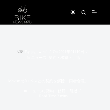
コ
ン
テ
ン
ツ
へ
ス
キ
ッ
プ
By
piginwired
On
2021年9月19日
In
ニュース
,
契約・移籍・引退
Movistarがロペスとの契約を解除、両者合意。
In
ニュース
,
契約・移籍・引退
Read Time
3 mins