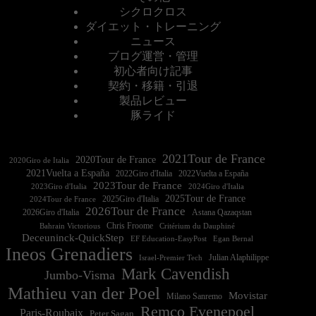
シクロクロス
ダイエット・トレーニング
ニュース
ブログ運営・管理
初心者向け記事
契約・移籍・引退
製品レビュー
豚ライド
2021Tour de France
2020Tour de France
2020Giro de Italia
2021Vuelta a España
2022Vuelta a España
2023Tour de France
2023Giro d'Italia
2025Tour de France
2025Giro d'Italia
2024Tour de France
2026Tour de France
2026Giro d'Italia
Astana Qazaqstan
Chris Froome
Bahrain Victorious
Critérium du Dauphiné
Deceuninck-QuickStep
EF Education-EasyPost
Egan Bernal
Ineos Grenadiers
Israel-Premier Tech
Julian Alaphilippe
Mark Cavendish
Jumbo-Visma
Mathieu van der Poel
Movistar
Milano Sanremo
Remco Evenepoel
Paris-Roubaix
Peter Sagan