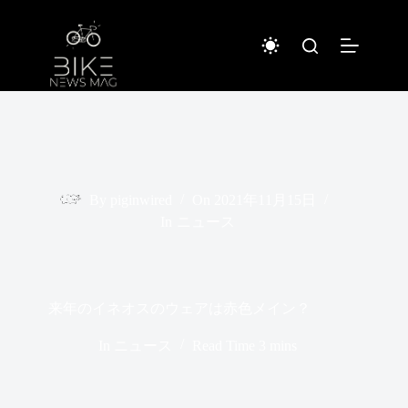
コ
ン
テ
ン
ツ
へ
ス
キ
ッ
プ
By
piginwired
On
2021年11月15日
In
ニュース
来年のイネオスのウェアは赤色メイン？
In
ニュース
Read Time
3 mins