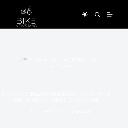
コ
ン
テ
ン
ツ
へ
ス
キ
ッ
プ
By
piginwired
On
2022年12月3日
In
ニュース
レベリンの交通事故死の容疑者は嘘をついている？事
故後に現場に戻って確認していたとの情報
In
ニュース
Read Time
4 mins