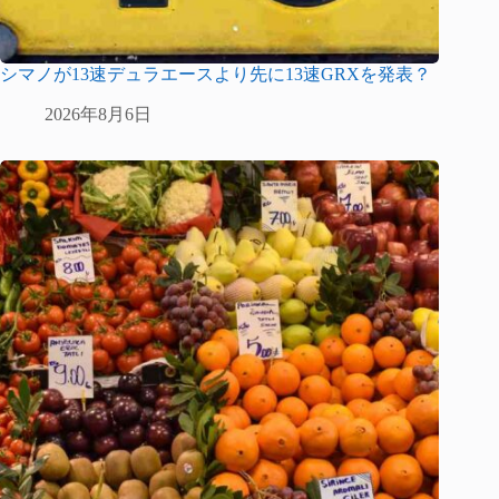
シマノが13速デュラエースより先に13速GRXを発表？
2026年8月6日