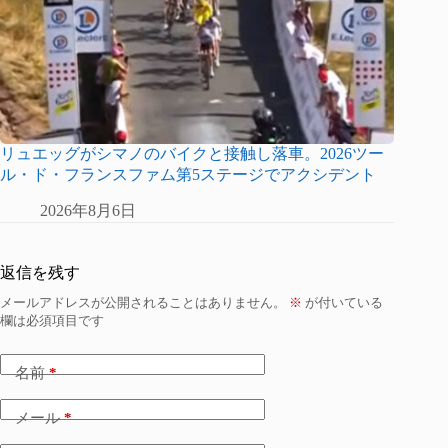
リュエッグがシマノのバイクと接触し落車。2026ツー
ル・ド・フランスファム第5ステージでアクシデント
2026年8月6日
返信を残す
メールアドレスが公開されることはありません。
※
が付いている
欄は必須項目です
名前
*
メール
*