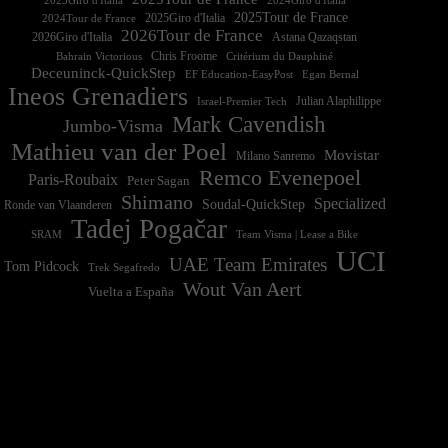
2023Giro d'Italia
2025Tour de France
2025Giro d'Italia
2024Tour de France
2026Tour de France
2026Giro d'Italia
Astana Qazaqstan
Chris Froome
Bahrain Victorious
Critérium du Dauphiné
Deceuninck-QuickStep
EF Education-EasyPost
Egan Bernal
Ineos Grenadiers
Israel-Premier Tech
Julian Alaphilippe
Mark Cavendish
Jumbo-Visma
Mathieu van der Poel
Movistar
Milano Sanremo
Remco Evenepoel
Paris-Roubaix
Peter Sagan
Shimano
Specialized
Soudal-QuickStep
Ronde van Vlaanderen
Tadej Pogačar
Team Visma | Lease a Bike
SRAM
UCI
UAE Team Emirates
Tom Pidcock
Trek Segafredo
Wout Van Aert
Vuelta a España