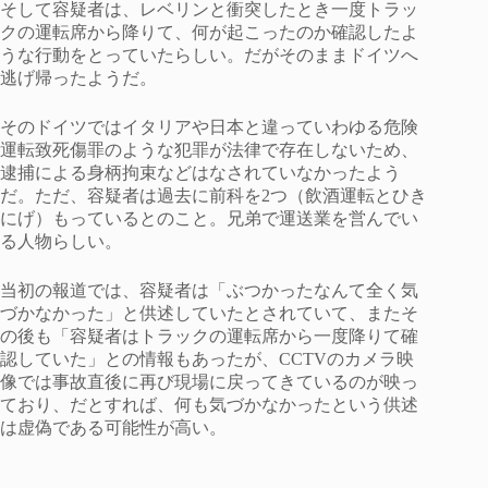
そして容疑者は、レベリンと衝突したとき一度トラッ
クの運転席から降りて、何が起こったのか確認したよ
うな行動をとっていたらしい。だがそのままドイツへ
逃げ帰ったようだ。
そのドイツではイタリアや日本と違っていわゆる危険
運転致死傷罪のような犯罪が法律で存在しないため、
逮捕による身柄拘束などはなされていなかったよう
だ。ただ、容疑者は過去に前科を2つ（飲酒運転とひき
にげ）もっているとのこと。兄弟で運送業を営んでい
る人物らしい。
当初の報道では、容疑者は「ぶつかったなんて全く気
づかなかった」と供述していたとされていて、またそ
の後も「容疑者はトラックの運転席から一度降りて確
認していた」との情報もあったが、CCTVのカメラ映
像では事故直後に再び現場に戻ってきているのが映っ
ており、だとすれば、何も気づかなかったという供述
は虚偽である可能性が高い。