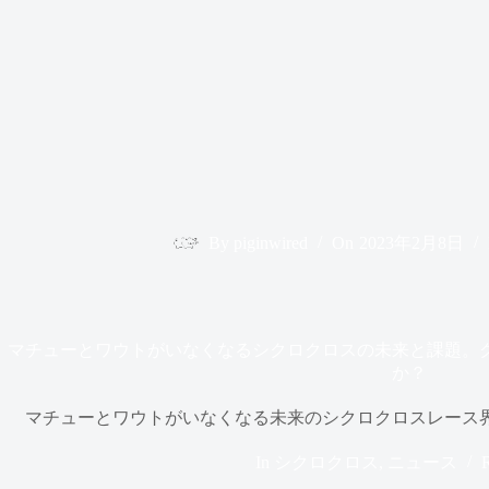
By
piginwired
On
2023年2月8日
マチューとワウトがいなくなるシクロクロスの未来と課題。
か？
マチューとワウトがいなくなる未来のシクロクロスレース
In
シクロクロス
,
ニュース