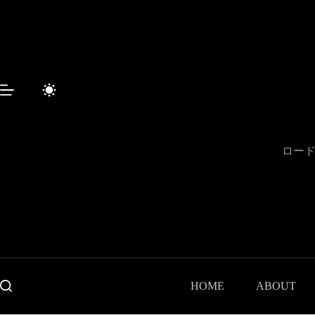
コ
ン
テ
ン
ツ
へ
ス
キ
ッ
プ
ロード
HOME
ABOUT