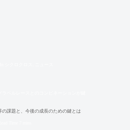
In
シクロクロス
,
ニュース
グラベルレースとのコンビネーションが鍵
界の課題と、今後の成長のための鍵とは
Read Time
7 mins