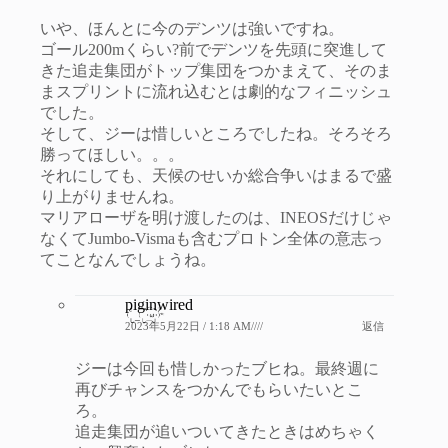
いや、ほんとに今のデンツは強いですね。
ゴール200mくらい?前でデンツを先頭に突進して
きた追走集団がトップ集団をつかまえて、そのま
まスプリントに流れ込むとは劇的なフィニッシュ
でした。
そして、ジーは惜しいところでしたね。そろそろ
勝ってほしい。。。
それにしても、天候のせいか総合争いはまるで盛
り上がりませんね。
マリアローザを明け渡したのは、INEOSだけじゃ
なくてJumbo-Vismaも含むプロトン全体の意志っ
てことなんでしょうね。
piginwired
2023年5月22日 / 1:18 AM////
返信
ジーは今回も惜しかったブヒね。最終週に
再びチャンスをつかんでもらいたいとこ
ろ。
追走集団が追いついてきたときはめちゃく