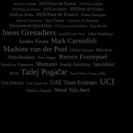
2023Tour de France
2023Giro d'Italia
2025Tour de France
2025Giro d'Italia
2024Tour de France
2026Tour de France
2026Giro d'Italia
Astana Qazaqstan
Chris Froome
Bahrain Victorious
Critérium du Dauphiné
Deceuninck-QuickStep
EF Education-EasyPost
Egan Bernal
Ineos Grenadiers
Israel-Premier Tech
Julian Alaphilippe
Mark Cavendish
Jumbo-Visma
Mathieu van der Poel
Movistar
Milano Sanremo
Remco Evenepoel
Paris-Roubaix
Peter Sagan
Shimano
Specialized
Soudal-QuickStep
Ronde van Vlaanderen
Tadej Pogačar
Team Visma | Lease a Bike
SRAM
UCI
UAE Team Emirates
Tom Pidcock
Trek Segafredo
Wout Van Aert
Vuelta a España