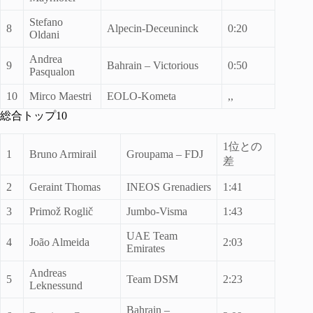
Stefano
8
Alpecin-Deceuninck
0:20
Oldani
Andrea
9
Bahrain – Victorious
0:50
Pasqualon
10
Mirco Maestri
EOLO-Kometa
,,
総合トップ10
1位との
1
Bruno Armirail
Groupama – FDJ
差
2
Geraint Thomas
INEOS Grenadiers
1:41
3
Primož Roglič
Jumbo-Visma
1:43
UAE Team
4
João Almeida
2:03
Emirates
Andreas
5
Team DSM
2:23
Leknessund
Bahrain –