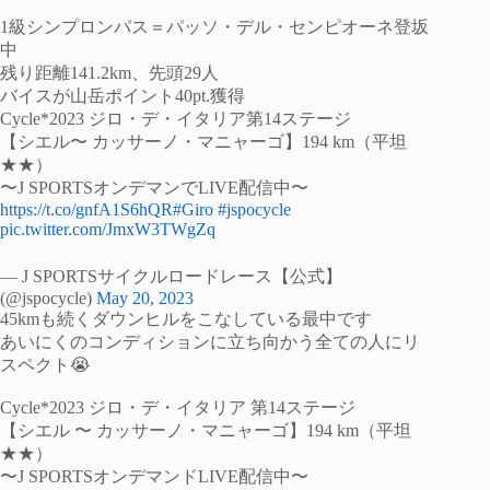
1級シンプロンパス＝パッソ・デル・センピオーネ登坂
中
残り距離141.2km、先頭29人
バイスが山岳ポイント40pt.獲得
Cycle*2023 ジロ・デ・イタリア第14ステージ
【シエル〜 カッサーノ・マニャーゴ】194 km（平坦
★★）
〜J SPORTSオンデマンでLIVE配信中〜
https://t.co/gnfA1S6hQR
#Giro
#jspocycle
pic.twitter.com/JmxW3TWgZq
— J SPORTSサイクルロードレース【公式】
(@jspocycle)
May 20, 2023
45kmも続くダウンヒルをこなしている最中です
あいにくのコンディションに立ち向かう全ての人にリ
スペクト😭
Cycle*2023 ジロ・デ・イタリア 第14ステージ
【シエル 〜 カッサーノ・マニャーゴ】194 km（平坦
★★）
〜J SPORTSオンデマンドLIVE配信中〜