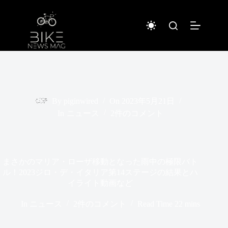
コ
ン
テ
ン
ツ
へ
ス
キ
ッ
プ
By
piginwired
On
2023年5月21日
In
ニュース
2件のコメント
まさかのマリア・ローザ移動となった雨中の極限バト
ル！2023ジロ・デ・イタリア第14ステージの結果とハ
イライト動画など
In
ニュース
2件のコメント
Read Time
22 mins