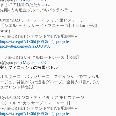
まさにの極限のたたかい💥
先頭4人も追走グループもバッラバラに
Cycle*2023 ジロ・デ・イタリア 第14ステージ
【シエル 〜 カッサーノ・マニャーゴ】194 km（平坦
★★）
〜J SPORTSオンデマンドでLIVE配信中〜
https://t.co/gnfA1S6hQR
#Giro
#jspocycle
pic.twitter.com/gu9fzZOUWX
— J SPORTSサイクルロードレース【公式】
(@jspocycle)
May 20, 2023
登りフィニッシュの極限バトル！
オルダーニ、バッレリーニ、スクインシュでフラムル
ージュ、背後からは追走グループ。全員入り乱れての
スプリント勝負💥
Cycle*2023 ジロ・デ・イタリア 第14ステージ
【シエル 〜 カッサーノ・マニャーゴ】
〜J SPORTSオンデマンドでLIVE配信中〜
https://t.co/gnfA1S6hQR
#Giro
#jspocycle