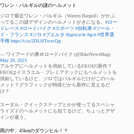
ワレン・バルギルの謎のヘルメット
ジロで最近ワレン・バルギル（Warren Barguil）がかぶ
ってるこの謎デザインのヘルメットがきになる。
#ロー
ドレース
#ロードバイク
#スポーツ
#自転車
#ツール・
ド・フランス
#ジロ
#ブエルタ
#jspocycle
#gcn
#世界選
手権
https://t.co/2DLHTwxcQg
— ワイアードの豚＠ロードバイク (@BikeNewsMag)
May 20, 2023
アルケアにヘルメットを供給しているEKOIの新作？
EKOIはイスラエル・プレミアテックにもヘルメットを
供給しているけど、ジロではバルギルだけがこのヘル
メット？グラフィックが特殊だから新作に見えるだ
け？
スーダル・クイックステップとかが使ってるスペシャ
ライズドのヘルメットにも似てるけど、ちょっとデザ
インが違う。
雨の中、45kmのダウンヒル！？