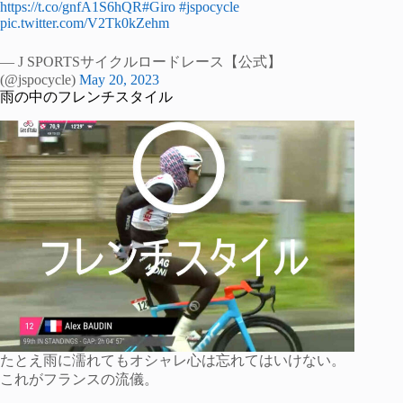
https://t.co/gnfA1S6hQR
#Giro
#jspocycle
pic.twitter.com/V2Tk0kZehm
— J SPORTSサイクルロードレース【公式】
(@jspocycle)
May 20, 2023
雨の中のフレンチスタイル
たとえ雨に濡れてもオシャレ心は忘れてはいけない。
これがフランスの流儀。