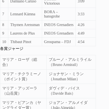
6
Damiano Caruso
3:09
Victorious
BORA –
7
Lennard Kämna
3:33
hansgrohe
8
Thymen Arensman
INEOS Grenadiers
4:26
9
Laurens de Plus
INEOS Grenadiers
4:49
10
Thibaut Pinot
Groupama – FDJ
4:54
各賞ジャージ
マリア・ローザ（総
ブルーノ・アルミライル
合）
（Bruno Armirail）
マリア・チクラミーノ
ジョナサン・ミラン
（ポイント賞）
（Jonathan Milan）
マリア・アッズーラ
ダヴィデ・バイス
（山岳賞）
（Davide Bais）
マリア・ビアンカ（ヤ
ジョアン・アルメイダ
ングライダー賞）
（João Almeida）