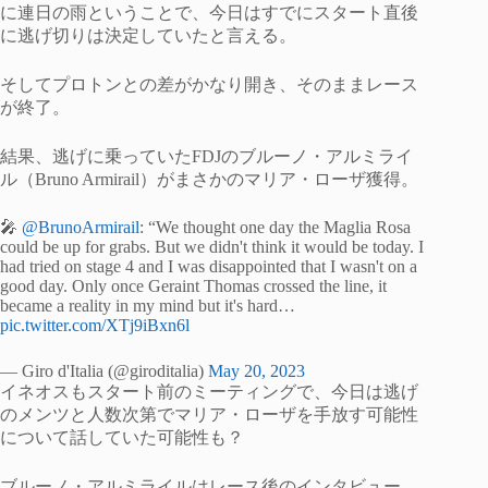
に連日の雨ということで、今日はすでにスタート直後
に逃げ切りは決定していたと言える。
そしてプロトンとの差がかなり開き、そのままレース
が終了。
結果、逃げに乗っていたFDJのブルーノ・アルミライ
ル（Bruno Armirail）がまさかのマリア・ローザ獲得。
🎤
@BrunoArmirail
: “We thought one day the Maglia Rosa
could be up for grabs. But we didn't think it would be today. I
had tried on stage 4 and I was disappointed that I wasn't on a
good day. Only once Geraint Thomas crossed the line, it
became a reality in my mind but it's hard…
pic.twitter.com/XTj9iBxn6l
— Giro d'Italia (@giroditalia)
May 20, 2023
イネオスもスタート前のミーティングで、今日は逃げ
のメンツと人数次第でマリア・ローザを手放す可能性
について話していた可能性も？
ブルーノ・アルミライルはレース後のインタビュー