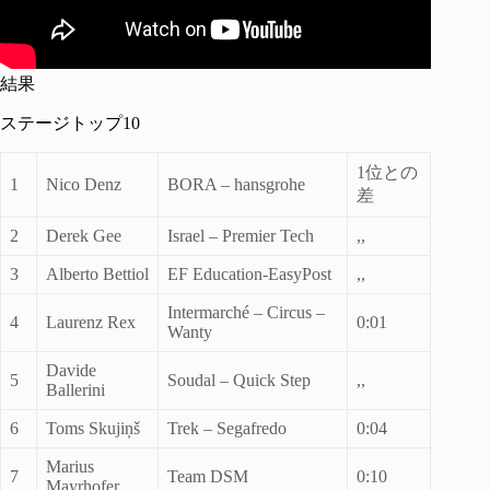
結果
ステージトップ10
1位との
1
Nico Denz
BORA – hansgrohe
差
2
Derek Gee
Israel – Premier Tech
,,
3
Alberto Bettiol
EF Education-EasyPost
,,
Intermarché – Circus –
4
Laurenz Rex
0:01
Wanty
Davide
5
Soudal – Quick Step
,,
Ballerini
6
Toms Skujiņš
Trek – Segafredo
0:04
Marius
7
Team DSM
0:10
Mayrhofer