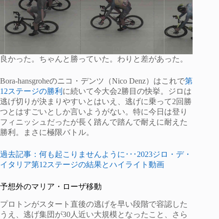
良かった。ちゃんと勝っていた。わりと差があった。
Bora-hansgroheのニコ・デンツ（Nico Denz）はこれで
第
12ステージの勝利
に続いて今大会2勝目の快挙。ジロは
逃げ切りが決まりやすいとはいえ、逃げに乗って2回勝
つとはすごいとしか言いようがない。特に今日は登り
フィニッシュだったが長く踏んで踏んで耐えに耐えた
勝利。まさに極限バトル。
過去記事：何も起こりませんように･･･2023ジロ・デ・
イタリア第12ステージの結果とハイライト動画
予想外のマリア・ローザ移動
プロトンがスタート直後の逃げを早い段階で容認した
うえ、逃げ集団が30人近い大規模となったこと、さら