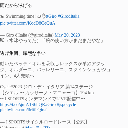
雨だから泳げる
🏊 Swimming time! 🥽👌
#Giro
#GirodItalia
pic.twitter.com/KocD8CeQuA
— Giro d'Italia (@giroditalia)
May 20, 2023
🐷（水泳やってた）「腕の使い方がまだまだやな」
逃げ集団、熾烈な争い
動いたベッティオルを吸収しレックスが単独アタッ
ク、オルダーニ、バッレリーニ、スクインシュ がジョ
イン、4人先頭へ
Cycle*2023 ジロ・デ・イタリア 第14ステージ
【シエル 〜 カッサーノ・マニャーゴ】194 km
〜J SPORTSオンデマンドでLIVE配信中〜
https://t.co/gnfA1S6hQR
#Giro
#jspocycle
pic.twitter.com/tMtfeQirsf
— J SPORTSサイクルロードレース【公式】
(@jspocycle)
May 20, 2023