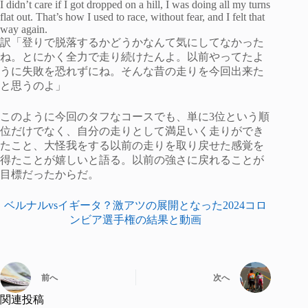
I didn’t care if I got dropped on a hill, I was doing all my turns
flat out. That’s how I used to race, without fear, and I felt that
way again.
訳「登りで脱落するかどうかなんて気にしてなかった
ね。とにかく全力で走り続けたんよ。以前やってたよ
うに失敗を恐れずにね。そんな昔の走りを今回出来た
と思うのよ」
このように今回のタフなコースでも、単に3位という順
位だけでなく、自分の走りとして満足いく走りができ
たこと、大怪我をする以前の走りを取り戻せた感覚を
得たことが嬉しいと語る。以前の強さに戻れることが
目標だったからだ。
ベルナルvsイギータ？激アツの展開となった2024コロ
ンビア選手権の結果と動画
前へ
次へ
関連投稿