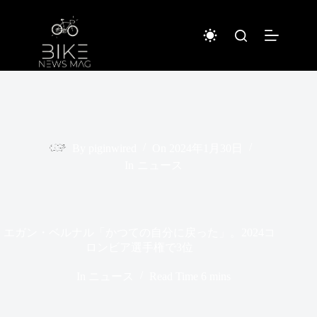
コ
ン
テ
ン
ツ
へ
ス
キ
ッ
プ
By
piginwired
On
2024年1月30日
In
ニュース
エガン・ベルナル「かつての自分に戻った」。2024コ
ロンビア選手権で3位
In
ニュース
Read Time
6 mins