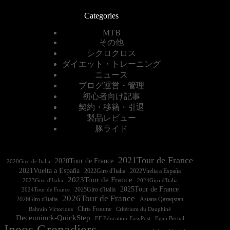
Categories
MTB
その他
シクロクロス
ダイエット・トレーニング
ニュース
ブログ運営・管理
初心者向け記事
契約・移籍・引退
製品レビュー
豚ライド
2021Tour de France
2020Tour de France
2020Giro de Italia
2021Vuelta a España
2022Vuelta a España
2023Tour de France
2023Giro d'Italia
2025Tour de France
2025Giro d'Italia
2024Tour de France
2026Tour de France
2026Giro d'Italia
Astana Qazaqstan
Chris Froome
Bahrain Victorious
Critérium du Dauphiné
Deceuninck-QuickStep
EF Education-EasyPost
Egan Bernal
Ineos Grenadiers