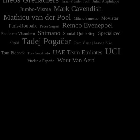
Israel-Premier Tech
Julian Alaphilippe
Mark Cavendish
Jumbo-Visma
Mathieu van der Poel
Movistar
Milano Sanremo
Remco Evenepoel
Paris-Roubaix
Peter Sagan
Shimano
Specialized
Soudal-QuickStep
Ronde van Vlaanderen
Tadej Pogačar
Team Visma | Lease a Bike
SRAM
UCI
UAE Team Emirates
Tom Pidcock
Trek Segafredo
Wout Van Aert
Vuelta a España