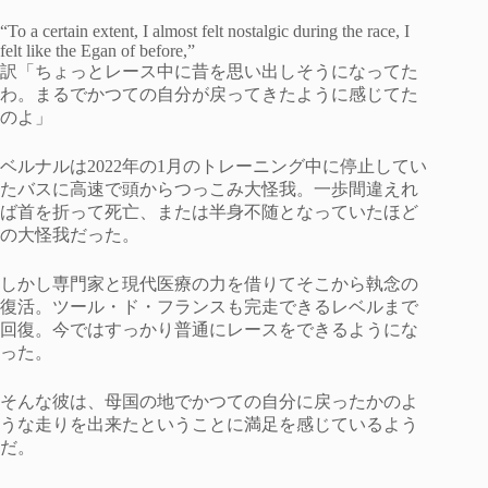
“To a certain extent, I almost felt nostalgic during the race, I
felt like the Egan of before,”
訳「ちょっとレース中に昔を思い出しそうになってた
わ。まるでかつての自分が戻ってきたように感じてた
のよ」
ベルナルは2022年の1月のトレーニング中に停止してい
たバスに高速で頭からつっこみ大怪我。一歩間違えれ
ば首を折って死亡、または半身不随となっていたほど
の大怪我だった。
しかし専門家と現代医療の力を借りてそこから執念の
復活。ツール・ド・フランスも完走できるレベルまで
回復。今ではすっかり普通にレースをできるようにな
った。
そんな彼は、母国の地でかつての自分に戻ったかのよ
うな走りを出来たということに満足を感じているよう
だ。