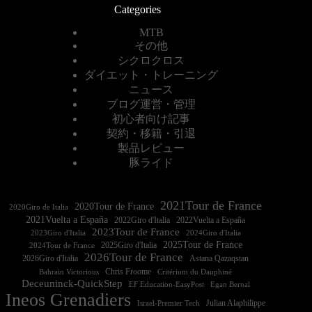
Categories
MTB
その他
シクロクロス
ダイエット・トレーニング
ニュース
ブログ運営・管理
初心者向け記事
契約・移籍・引退
製品レビュー
豚ライド
2021Tour de France
2020Tour de France
2020Giro de Italia
2021Vuelta a España
2022Vuelta a España
2023Tour de France
2023Giro d'Italia
2025Tour de France
2025Giro d'Italia
2024Tour de France
2026Tour de France
2026Giro d'Italia
Astana Qazaqstan
Chris Froome
Bahrain Victorious
Critérium du Dauphiné
Deceuninck-QuickStep
EF Education-EasyPost
Egan Bernal
Ineos Grenadiers
Israel-Premier Tech
Julian Alaphilippe