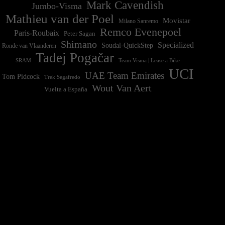
Mark Cavendish
Jumbo-Visma
Mathieu van der Poel
Movistar
Milano Sanremo
Remco Evenepoel
Paris-Roubaix
Peter Sagan
Shimano
Specialized
Soudal-QuickStep
Ronde van Vlaanderen
Tadej Pogačar
Team Visma | Lease a Bike
SRAM
UCI
UAE Team Emirates
Tom Pidcock
Trek Segafredo
Wout Van Aert
Vuelta a España