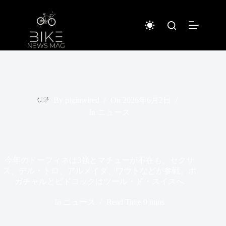
コ
ン
テ
ン
ツ
へ
ス
キ
ッ
プ
By
piginwired
On
2026年6月2日
In
ニュース
今年のドーフィネは3強とマチューが不在も、セクサ
ス、デル・トロ、アルメイダ、ワウトなどが参戦。ポ
ガチャルとピドコックはツール・ド・スイスへ
In
ニュース
Read Time
9 mins