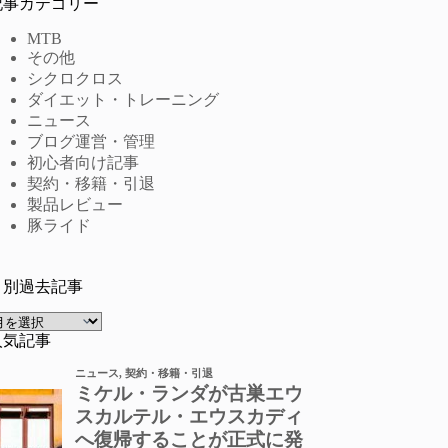
記事カテゴリー
MTB
その他
シクロクロス
ダイエット・トレーニング
ニュース
ブログ運営・管理
初心者向け記事
契約・移籍・引退
製品レビュー
豚ライド
月別過去記事
ア
ー
人気記事
カ
イ
ブ