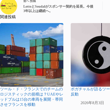
前へ
投稿
LottoとSoudalがスポンサー契約を延長。今後
3年以上は継続へ。
関連投稿
ツール・ド・フランスでのチームの
ポガチャルが語るツ
ロジスティックの規模は？UAEやレ
反動
ッドブルは15台の車両を展開・帯同
2026年8月3日
させフランスを移動