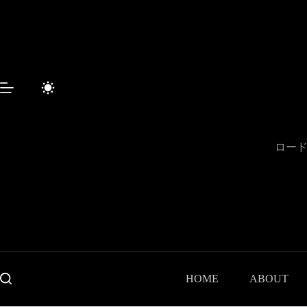
コ
ン
テ
ン
ツ
へ
ス
キ
ッ
プ
ロード
HOME
ABOUT