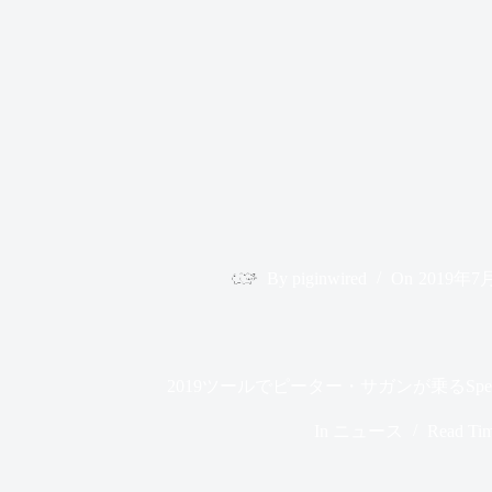
By
piginwired
On
2019年7
2019ツールでピーター・サガンが乗るSpecialize
In
ニュース
Read Ti