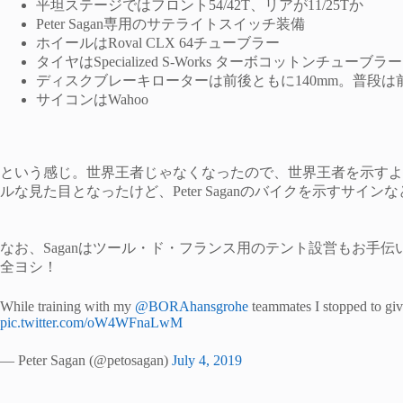
平坦ステージではフロント54/42T、リアが11/25Tか
Peter Sagan専用のサテライトスイッチ装備
ホイールはRoval CLX 64チューブラー
タイヤはSpecialized S-Works ターボコットンチューブラー
ディスクブレーキローターは前後ともに140mm。普段は前
サイコンはWahoo
という感じ。世界王者じゃなくなったので、世界王者を示すよ
ルな見た目となったけど、Peter Saganのバイクを示すサイ
なお、Saganはツール・ド・フランス用のテント設営もお手
全ヨシ！
While training with my
@BORAhansgrohe
teammates I stopped to giv
pic.twitter.com/oW4WFnaLwM
— Peter Sagan (@petosagan)
July 4, 2019