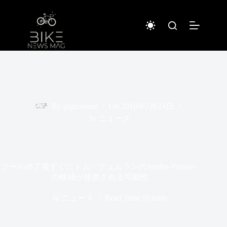
コ
ン
テ
ン
ツ
へ
ス
キ
ッ
プ
By
piginwired
On
2019年7月24日
In
ニュース
ツール終了後すぐにトム・デュムランのJumbo-Vismaへ
の移籍が発表される可能性
In
ニュース
Read Time
10 mins