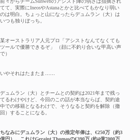
前々からチームSunwebのアシスト陣の弱さは指摘され
てて、実際にIneosやAstanaとかと比べてもかなり弱い
のは明白。ちょっと山になったらデュムラン（大）は
いつも独りぼっち。
某オーストラリア人元プロ「アシストなんてなくても
ツールで優勝できるぞ」 （顔に不釣り合いな甲高い声
で）
いやそれはたまたま……
デュムラン（大）とチームとの契約は2021年まで残っ
てるわけやけど、今回のこの話が本当ならば、契約途
中での移籍となるわけで、そうなると契約を解除（撤
回）することになる。
ちなみにデュムラン（大）の推定年俸は、€250万（約3
億円）。これはGeraint Thomasの€390万 (約4億7000万