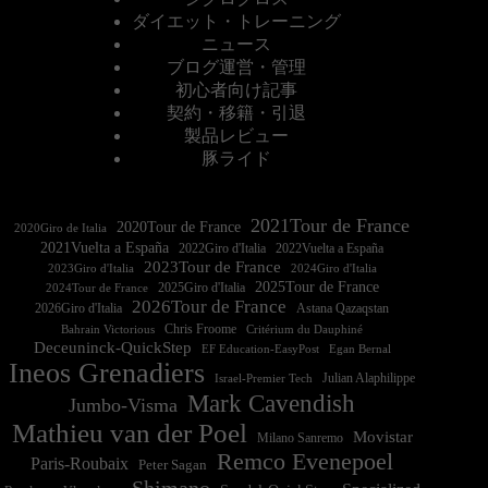
ダイエット・トレーニング
ニュース
ブログ運営・管理
初心者向け記事
契約・移籍・引退
製品レビュー
豚ライド
2021Tour de France
2020Tour de France
2020Giro de Italia
2021Vuelta a España
2022Vuelta a España
2023Tour de France
2023Giro d'Italia
2025Tour de France
2025Giro d'Italia
2024Tour de France
2026Tour de France
2026Giro d'Italia
Astana Qazaqstan
Chris Froome
Bahrain Victorious
Critérium du Dauphiné
Deceuninck-QuickStep
EF Education-EasyPost
Egan Bernal
Ineos Grenadiers
Israel-Premier Tech
Julian Alaphilippe
Mark Cavendish
Jumbo-Visma
Mathieu van der Poel
Movistar
Milano Sanremo
Remco Evenepoel
Paris-Roubaix
Peter Sagan