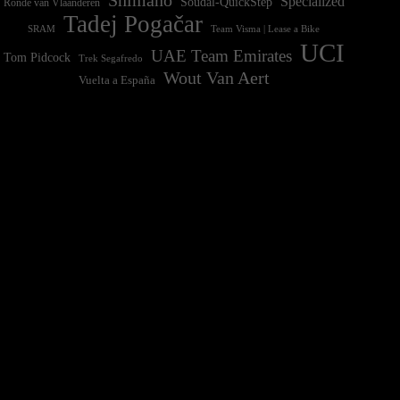
Shimano
Specialized
Soudal-QuickStep
Ronde van Vlaanderen
Tadej Pogačar
Team Visma | Lease a Bike
SRAM
UCI
UAE Team Emirates
Tom Pidcock
Trek Segafredo
Wout Van Aert
Vuelta a España