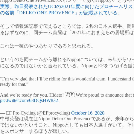
Nippo Delko One ProvenceのスポンサーであるNip
実際、昨日発表されたUCIの2021年度に向けたプロチームリス
の名前「DELKO ONE PROVENCE」が記載されている
。
そして情報源記事で伝えるところでは、2名の日本人選手、岡
るはずなのに、同チーム首脳は「2021年におまえらの居場所
これは一種のやつあたりであると思われる。
というのも同チームから離れるNippoについては、来年からワールド
になるのではないかと言われている。NippoとEFをつなげる
“I’m very glad that I’ll be riding for this wonderful team. I understand 
ready for that.”
And we’re ready for you, Hideto! 🇯🇵 We’re proud to announce that th
pic.twitter.com/63DQsHW832
— EF Pro Cycling (@EFprocycling)
October 16, 2020
中根英登は現在はNippo Delko One Provenceであるが
ではないかということ。Nippoとしても日本人選手がいて、
をスポンサーするほうが嬉しい。