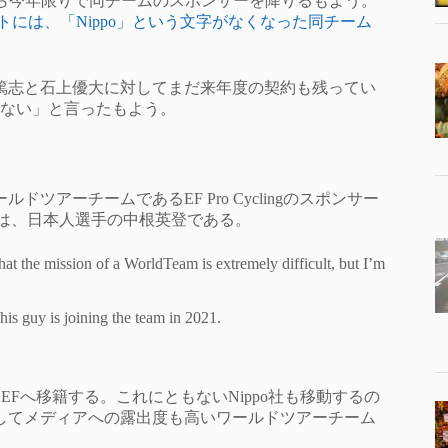
poが、どうやら今年限りで同チームのスポンサーを降りるもよう。
トには、「Nippo」という文字がなくなった同チーム
篤志と石上優大に対してまだ来年度の契約も残ってい
はない」と言ったもよう。
ツアーチームであるEF Pro Cyclingのスポンサー
鍵は、日本人選手の中根英登である。
that the mission of a WorldTeam is extremely difficult, but I’m
is guy is joining the team in 2021.
、来年からEFへ移籍する。これにともないNippo社も移動するの
そしてメディアへの露出度も高いワールドツアーチーム