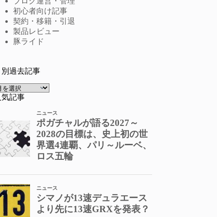
ブログ運営・管理
初心者向け記事
契約・移籍・引退
製品レビュー
豚ライド
月別過去記事
ア
ー
人気記事
カ
イ
ブ