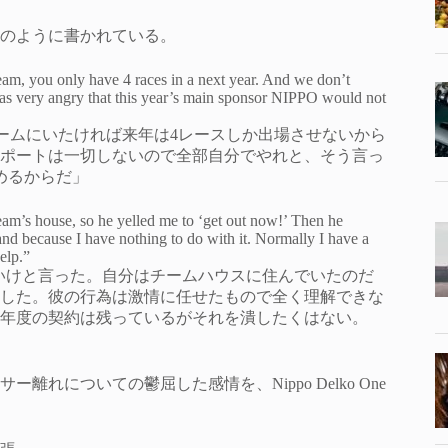
のように書かれている。
am, you only have 4 races in a next year. And we don’t
He was very angry that this year’s main sponsor NIPPO would not
し来年もチームにいたければ来年は4レースしか出場させないから
ポートは一切しないので全部自分でやれと、そう言っ
めるからだ」
 team’s house, so he yelled me to ‘get out now!’ Then he
and because I have nothing to do with it. Normally I have a
help.”
由に出ていけと言った。自分はチームハウスに住んでいたのだ
した。彼の行為は激情に任せたもので全く理解できな
年度の契約は残っているがそれを潰したくはない。
についての鬱屈した感情を、Nippo Delko One