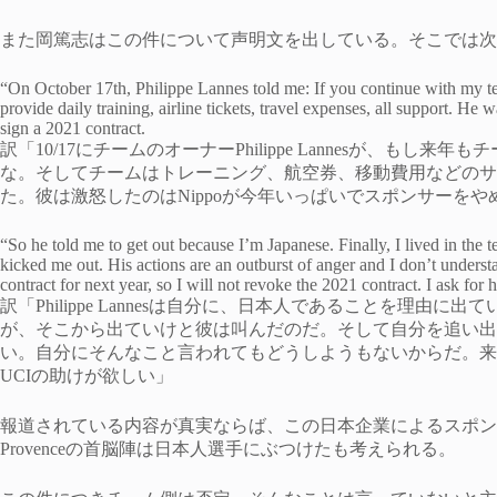
また岡篤志はこの件について声明文を出している。そこでは次
“On October 17th, Philippe Lannes told me: If you continue with my te
provide daily training, airline tickets, travel expenses, all support. 
sign a 2021 contract.
訳「10/17にチームのオーナーPhilippe Lannesが、も
な。そしてチームはトレーニング、航空券、移動費用などのサ
た。彼は激怒したのはNippoが今年いっぱいでスポンサーをや
“So he told me to get out because I’m Japanese. Finally, I lived in the
kicked me out. His actions are an outburst of anger and I don’t underst
contract for next year, so I will not revoke the 2021 contract. I ask for 
訳「Philippe Lannesは自分に、日本人であることを理
が、そこから出ていけと彼は叫んだのだ。そして自分を追い出
い。自分にそんなこと言われてもどうしようもないからだ。来
UCIの助けが欲しい」
報道されている内容が真実ならば、この日本企業によるスポンサー離れ
Provenceの首脳陣は日本人選手にぶつけたも考えられる。