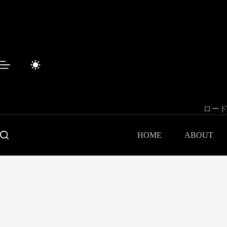
コ
ン
テ
ン
ツ
へ
ス
キ
ッ
プ
ロード
HOME
ABOUT