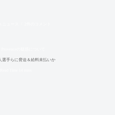
n
ニュース
2件のコメント
 Provenceの疑惑について
eが、日本人選手らに脅迫＆給料未払いか
Read Time
14 mins