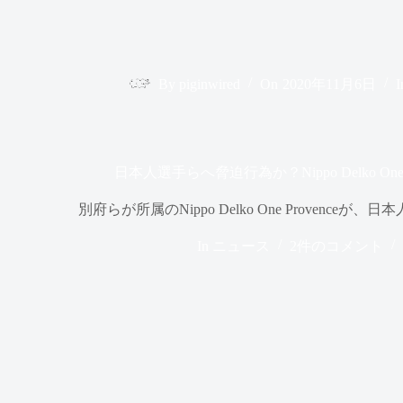
By
piginwired
On
2020年11月6日
I
日本人選手らへ脅迫行為か？Nippo Delko One
別府らが所属のNippo Delko One Provenc
In
ニュース
2件のコメント