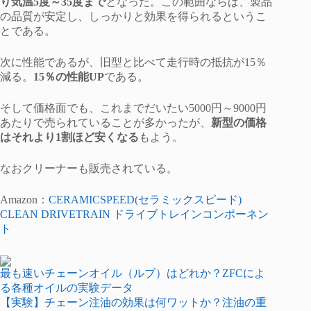
り気温5度～35度まで
となった。この範囲ならば、製品
の品質が安定し、しっかりと効果を得られるというこ
とである。
次に性能であるが、旧型と比べて走行時の抵抗が15％
減る。
15％の性能UP
である。
そして価格面でも、これまでだいたい5000円～9000円
あたりで売られていることが多かったが、
新型の価格
はそれより1割ほど安くなる
もよう。
なおクリーナーも販売されている。
Amazon：
CERAMICSPEED(セラミックスピード)
CLEAN DRIVETRAIN ドライブトレインコンポーネン
ト
最も速いチェーンオイル（ルブ）はどれか？ZFCによ
る各種オイルの実験データ
【実験】チェーン注油の効果は何ワットか？注油の重