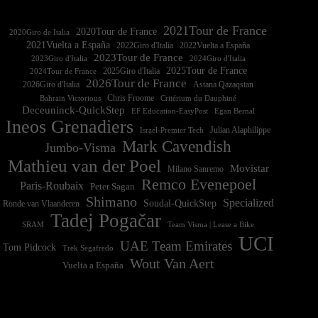
2021Tour de France
2020Tour de France
2020Giro de Italia
2021Vuelta a España
2022Vuelta a España
2023Tour de France
2023Giro d'Italia
2025Tour de France
2025Giro d'Italia
2024Tour de France
2026Tour de France
2026Giro d'Italia
Astana Qazaqstan
Chris Froome
Bahrain Victorious
Critérium du Dauphiné
Deceuninck-QuickStep
EF Education-EasyPost
Egan Bernal
Ineos Grenadiers
Israel-Premier Tech
Julian Alaphilippe
Mark Cavendish
Jumbo-Visma
Mathieu van der Poel
Movistar
Milano Sanremo
Remco Evenepoel
Paris-Roubaix
Peter Sagan
Shimano
Specialized
Soudal-QuickStep
Ronde van Vlaanderen
Tadej Pogačar
Team Visma | Lease a Bike
SRAM
UCI
UAE Team Emirates
Tom Pidcock
Trek Segafredo
Wout Van Aert
Vuelta a España