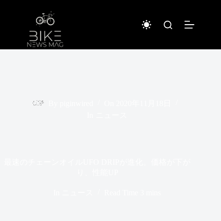
コ
ン
テ
ン
ツ
へ
ス
キ
ッ
プ
By
piginwired
On
2020年11月18日
In
ニュース
最速のチェーンオイルUFO DRIPが進化。価格が下が
り、性能UP
In
ニュース
Read Time
3 mins